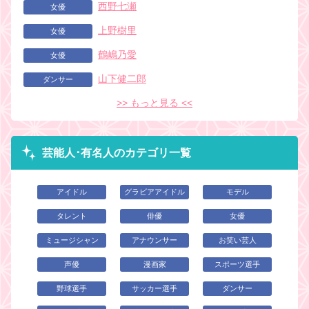
西野七瀬
女優
上野樹里
女優
鶴嶋乃愛
女優
山下健二郎
ダンサー
>> もっと見る <<
芸能人･有名人のカテゴリ一覧
アイドル
グラビアアイドル
モデル
タレント
俳優
女優
ミュージシャン
アナウンサー
お笑い芸人
声優
漫画家
スポーツ選手
野球選手
サッカー選手
ダンサー