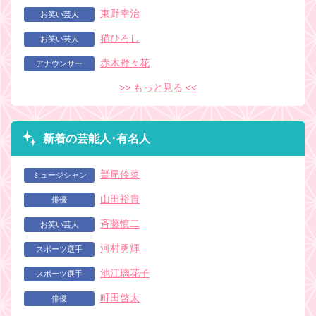
東野幸治
お笑い芸人
猫ひろし
お笑い芸人
赤木野々花
アナウンサー
>> もっと見る <<
新着の芸能人･有名人
鷲尾伶菜
ミュージシャン
山田裕貴
俳優
斉藤慎二
お笑い芸人
河村勇輝
スポーツ選手
池江璃花子
スポーツ選手
町田啓太
俳優