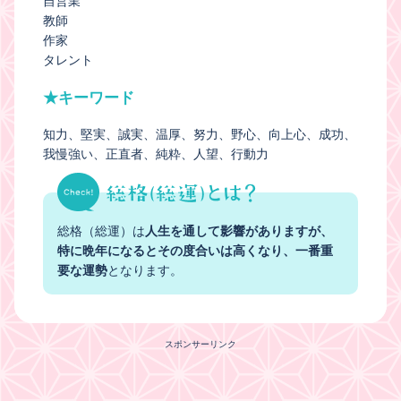
自営業
教師
作家
タレント
★キーワード
知力
堅実
誠実
温厚
努力
野心
向上心
成功
我慢強い
正直者
純粋
人望
行動力
総格（総運）は
人生を通して影響がありますが、
特に晩年になるとその度合いは高くなり、一番重
要な運勢
となります。
スポンサーリンク