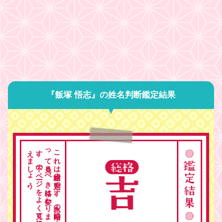
『飯塚 悟志』の姓名判断鑑定結果
。
こ
れ
は
総格の
判定で
す
。
人生の
時期に
よ
っ
て
見る
べ
き
格は
変わ
り
ま
す
。
下の
ペ
ージ
を
よ
く
見て
総合的に
考
え
ま
し
ょ
う