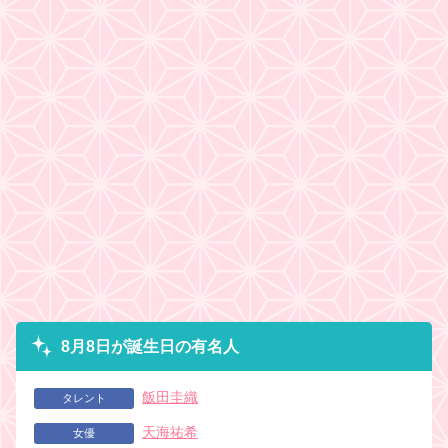
8月8日が誕生日の有名人
飯田圭織
タレント
天海祐希
女優