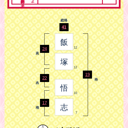
総格
41
飯
12
24
塚
12
19
22
悟
10
17
志
7