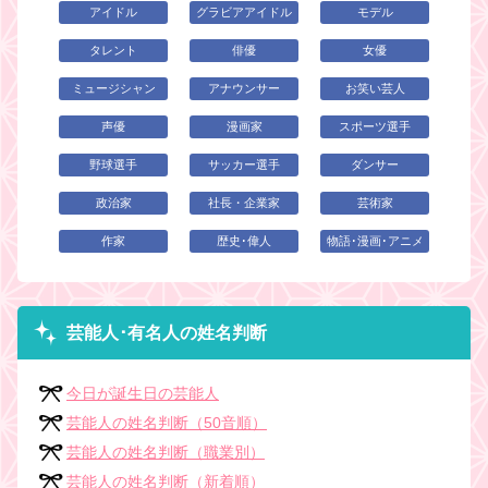
アイドル
グラビアアイドル
モデル
タレント
俳優
女優
ミュージシャン
アナウンサー
お笑い芸人
声優
漫画家
スポーツ選手
野球選手
サッカー選手
ダンサー
政治家
社長・企業家
芸術家
作家
歴史･偉人
物語･漫画･アニメ
芸能人･有名人の姓名判断
今日が誕生日の芸能人
芸能人の姓名判断（50音順）
芸能人の姓名判断（職業別）
芸能人の姓名判断（新着順）