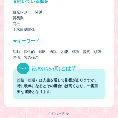
★向いている職業
観光レジャー関係
貿易業
商社
土木建築関係
★キーワード
活動
個性的
知略
勇猛
才能
成功
資質
頑強
強情
芯の強さ
総格（総運）は
人生を通して影響がありますが、
特に晩年になるとその度合いは高くなり、一番重
要な運勢
となります。
スポンサーリンク