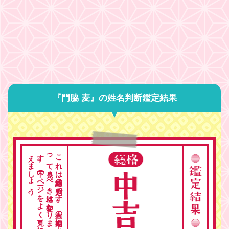
『門脇 麦』の姓名判断鑑定結果
。
こ
れ
は
総格の
判定で
す
。
人生の
時期に
よ
っ
て
見る
べ
き
格は
変わ
り
ま
す
。
下の
ペ
ージ
を
よ
く
見て
総合的に
考
え
ま
し
ょ
う