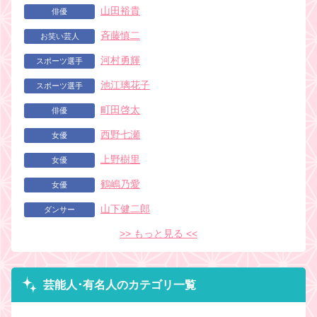
山田裕貴
俳優
斉藤慎二
お笑い芸人
河村勇輝
スポーツ選手
池江璃花子
スポーツ選手
町田啓太
俳優
西野七瀬
女優
上野樹里
女優
鶴嶋乃愛
女優
山下健二郎
ダンサー
>> もっと見る <<
芸能人･有名人のカテゴリ一覧