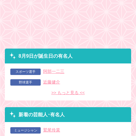
8月9日が誕生日の有名人
阿部一二三
スポーツ選手
近藤健介
野球選手
>> もっと見る <<
新着の芸能人･有名人
鷲尾伶菜
ミュージシャン