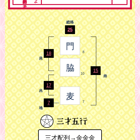
総格
25
門
8
18
脇
15
10
17
麦
7
7
三才配列→金金金