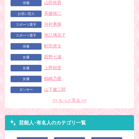
山田裕貴
俳優
斉藤慎二
お笑い芸人
河村勇輝
スポーツ選手
池江璃花子
スポーツ選手
町田啓太
俳優
西野七瀬
女優
上野樹里
女優
鶴嶋乃愛
女優
山下健二郎
ダンサー
>> もっと見る <<
芸能人･有名人のカテゴリ一覧