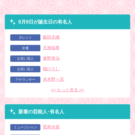
8月8日が誕生日の有名人
飯田圭織
タレント
天海祐希
女優
東野幸治
お笑い芸人
猫ひろし
お笑い芸人
赤木野々花
アナウンサー
>> もっと見る <<
新着の芸能人･有名人
鷲尾伶菜
ミュージシャン