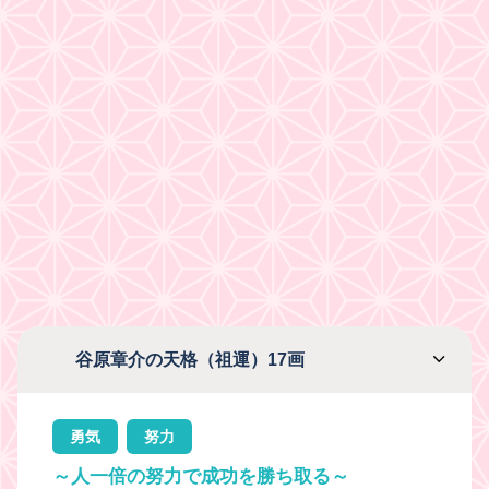
谷原章介の天格（祖運）17画
勇気
努力
～人一倍の努力で成功を勝ち取る～