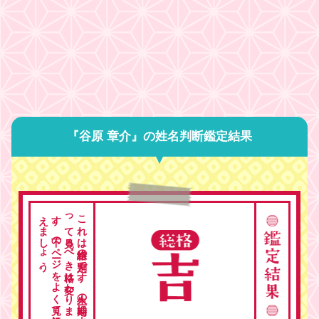
『谷原 章介』の姓名判断鑑定結果
。
こ
れ
は
総格の
判定で
す
。
人生の
時期に
よ
っ
て
見る
べ
き
格は
変わ
り
ま
す
。
下の
ペ
ージ
を
よ
く
見て
総合的に
考
え
ま
し
ょ
う