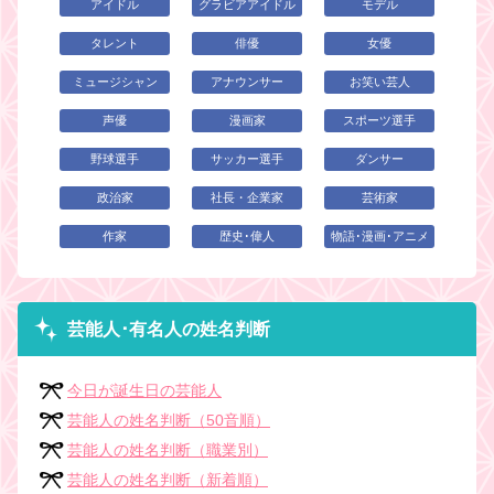
アイドル
グラビアアイドル
モデル
タレント
俳優
女優
ミュージシャン
アナウンサー
お笑い芸人
声優
漫画家
スポーツ選手
野球選手
サッカー選手
ダンサー
政治家
社長・企業家
芸術家
作家
歴史･偉人
物語･漫画･アニメ
芸能人･有名人の姓名判断
今日が誕生日の芸能人
芸能人の姓名判断（50音順）
芸能人の姓名判断（職業別）
芸能人の姓名判断（新着順）