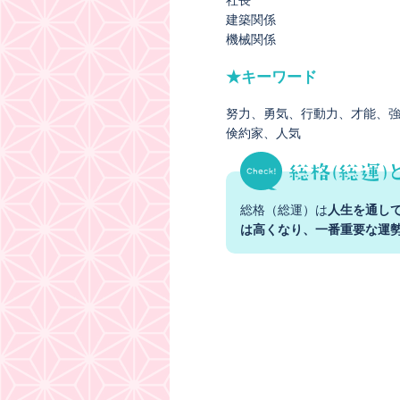
社長
建築関係
機械関係
★キーワード
努力
勇気
行動力
才能
倹約家
人気
総格（総運）は
人生を通し
は高くなり、一番重要な運