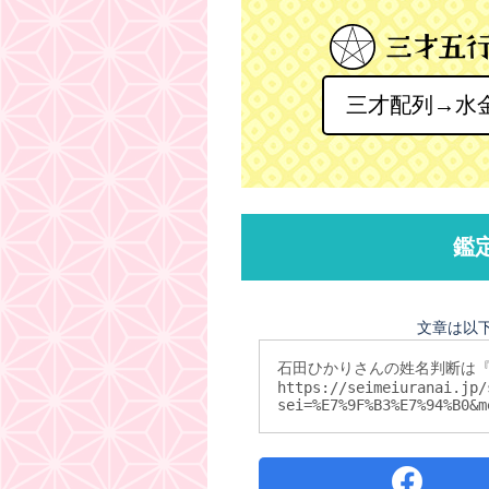
三才配列→水
鑑
文章は以