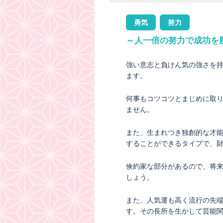
勇気
努力
～人一倍の努力で成功を
強い意志と負けん気の強さを
ます。
何事もコツコツとまじめに取
ません。
また、生まれつき独創的な才
することができるタイプで、
倹約家な部分があるので、将
しょう。
また、人気運も高く流行の先
す。その長所を生かして芸能