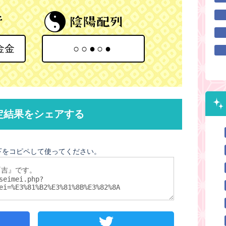
金金
○○●○●
定結果をシェアする
下をコピペして使ってください。