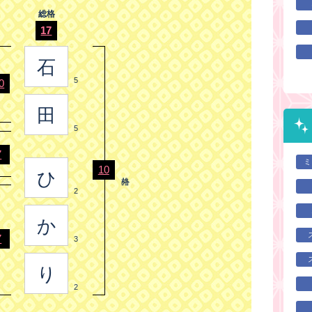
総格
17
石
5
0
田
5
7
ミ
10
ひ
2
か
7
3
り
2