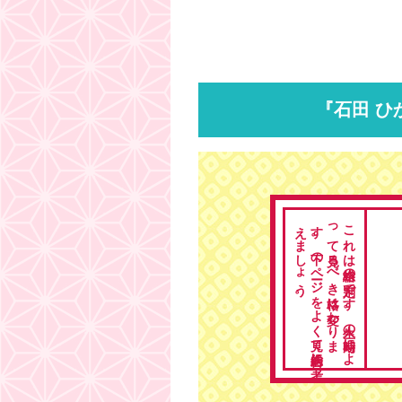
『石田 ひ
。
こ
れ
は
総格の
判定で
す
。
人生の
時期に
よ
っ
て
見る
べ
き
格は
変わ
り
ま
す
。
下の
ペ
ージ
を
よ
く
見て
総合的に
考
え
ま
し
ょ
う