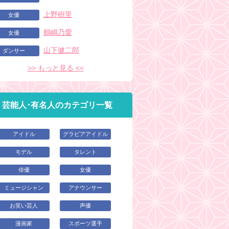
上野樹里
女優
鶴嶋乃愛
女優
山下健二郎
ダンサー
>> もっと見る <<
芸能人･有名人のカテゴリ一覧
アイドル
グラビアアイドル
モデル
タレント
俳優
女優
ミュージシャン
アナウンサー
お笑い芸人
声優
漫画家
スポーツ選手