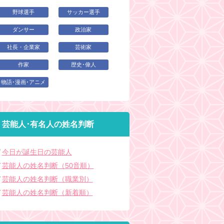
野球選手
サッカー選手
ダンサー
政治家
社長・企業家
芸術家
作家
歴史･偉人
物語･漫画･アニメ
芸能人･有名人の姓名判断
今日が誕生日の芸能人
芸能人の姓名判断（50音順）
芸能人の姓名判断（職業別）
芸能人の姓名判断（新着順）