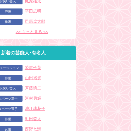
梶原雄太
お笑い芸人
平田広明
声優
司馬遼太郎
作家
>> もっと見る <<
新着の芸能人･有名人
鷲尾伶菜
ュージシャン
山田裕貴
俳優
斉藤慎二
お笑い芸人
河村勇輝
スポーツ選手
池江璃花子
スポーツ選手
町田啓太
俳優
西野七瀬
女優