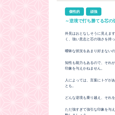
個性的
頑強
～逆境で打ち勝てる芯の
外見はおとなしそうに見えま
く、強い意志と芯の強さを持
曖昧な状況をあまり好まない
知性も能力もあるので、それ
印象を与えかねません。
人によっては、言葉にトゲが
とも。
どんな逆境も乗り越え、それ
ただ強すぎて強引な印象を与