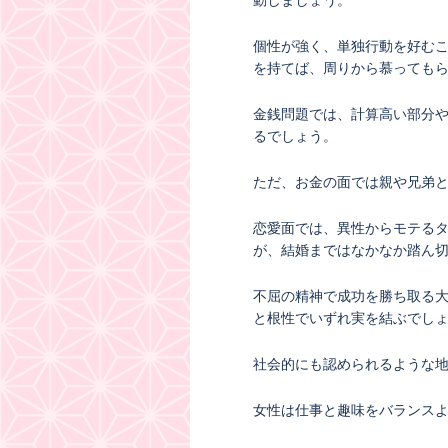
動しましょう。
個性が強く、単独行動を好む
を持てば、周りから慕っても
金銭問題では、計算高い部分
るでしょう。
ただ、お金の面では親や兄弟
恋愛面では、異性からモテる
が、結婚まではなかなか踏ん
不屈の精神で成功を勝ち取る
と根性でいずれ実を結ぶでし
社会的にも認められるような
女性は仕事と趣味をバランス