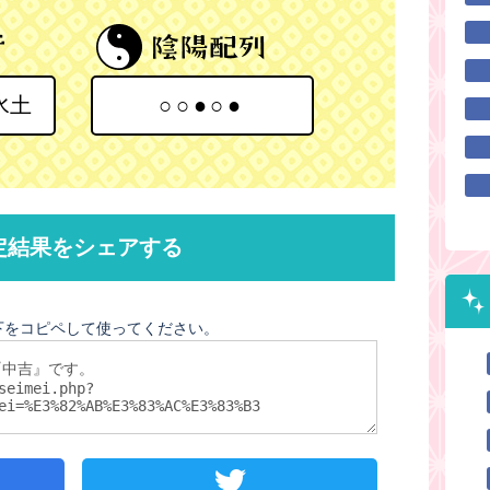
水土
○○●○●
定結果をシェアする
下をコピペして使ってください。