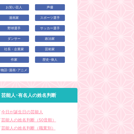
お笑い芸人
声優
漫画家
スポーツ選手
野球選手
サッカー選手
ダンサー
政治家
社長・企業家
芸術家
作家
歴史･偉人
物語･漫画･アニメ
芸能人･有名人の姓名判断
今日が誕生日の芸能人
芸能人の姓名判断（50音順）
芸能人の姓名判断（職業別）