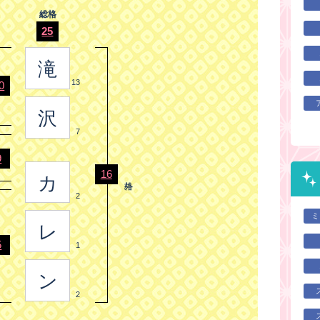
総格
25
滝
13
0
沢
7
9
16
カ
2
ミ
レ
5
1
ン
2