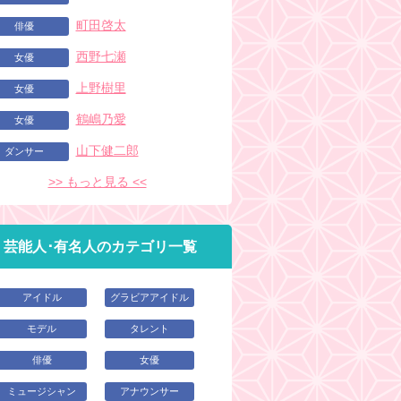
町田啓太
俳優
西野七瀬
女優
上野樹里
女優
鶴嶋乃愛
女優
山下健二郎
ダンサー
>> もっと見る <<
芸能人･有名人のカテゴリ一覧
アイドル
グラビアアイドル
モデル
タレント
俳優
女優
ミュージシャン
アナウンサー