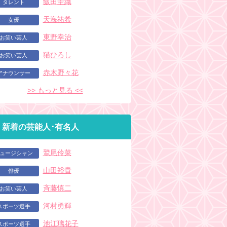
飯田圭織
タレント
天海祐希
女優
東野幸治
お笑い芸人
猫ひろし
お笑い芸人
赤木野々花
アナウンサー
>> もっと見る <<
新着の芸能人･有名人
鷲尾伶菜
ュージシャン
山田裕貴
俳優
斉藤慎二
お笑い芸人
河村勇輝
スポーツ選手
池江璃花子
スポーツ選手