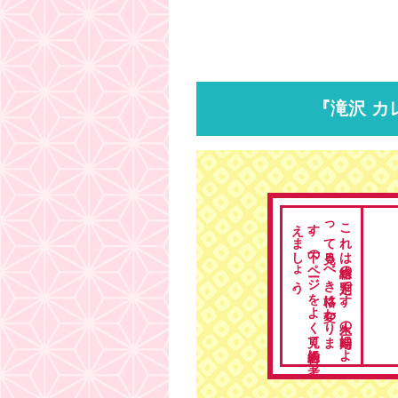
『滝沢 カ
。
こ
れ
は
総格の
判定で
す
。
人生の
時期に
よ
っ
て
見る
べ
き
格は
変わ
り
ま
す
。
下の
ペ
ージ
を
よ
く
見て
総合的に
考
え
ま
し
ょ
う