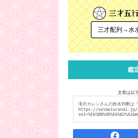
三才配列→水
鑑
文章は以