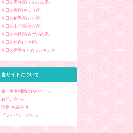
今日の天秤座(てんびん座)
今日の蠍座(さそり座)
今日の射手座(いて座)
今日の山羊座(やぎ座)
今日の水瓶座(みずがめ座)
今日の魚座(うお座)
今日の運勢まとめランキング
当サイトについて
超・姓名判断のTOPページ
お問い合わせ
注意･免責事項
プライバシーポリシー