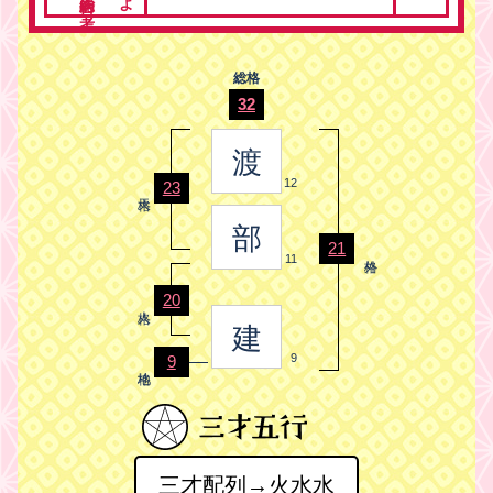
総格
32
渡
12
23
部
21
11
20
建
9
9
三才配列→火水水