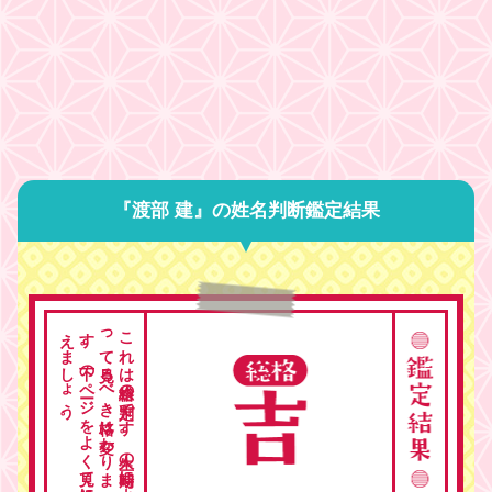
『渡部 建』の姓名判断鑑定結果
。
こ
れ
は
総格の
判定で
す
。
人生の
時期に
よ
っ
て
見る
べ
き
格は
変わ
り
ま
す
。
下の
ペ
ージ
を
よ
く
見て
総合的に
考
え
ま
し
ょ
う