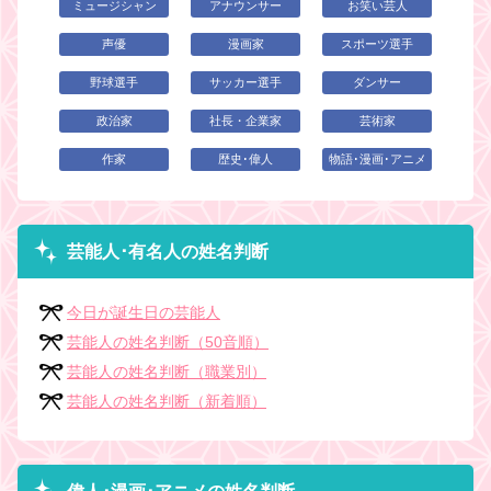
ミュージシャン
アナウンサー
お笑い芸人
声優
漫画家
スポーツ選手
野球選手
サッカー選手
ダンサー
政治家
社長・企業家
芸術家
作家
歴史･偉人
物語･漫画･アニメ
芸能人･有名人の姓名判断
今日が誕生日の芸能人
芸能人の姓名判断（50音順）
芸能人の姓名判断（職業別）
芸能人の姓名判断（新着順）