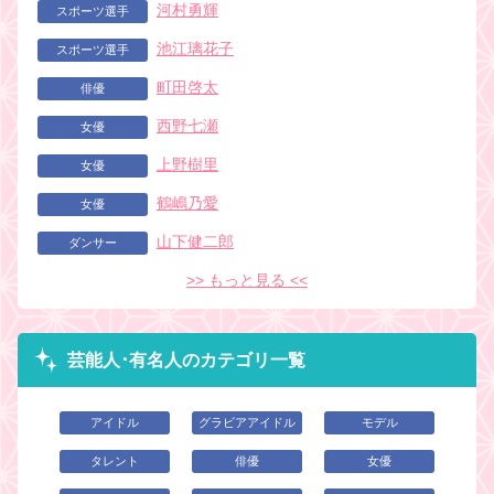
河村勇輝
スポーツ選手
池江璃花子
スポーツ選手
町田啓太
俳優
西野七瀬
女優
上野樹里
女優
鶴嶋乃愛
女優
山下健二郎
ダンサー
>> もっと見る <<
芸能人･有名人のカテゴリ一覧
アイドル
グラビアアイドル
モデル
タレント
俳優
女優