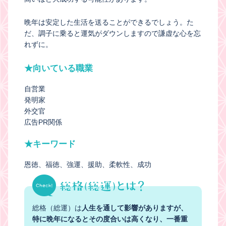
晩年は安定した生活を送ることができるでしょう。た
だ、調子に乗ると運気がダウンしますので謙虚な心を忘
れずに。
★向いている職業
自営業
発明家
外交官
広告PR関係
★キーワード
恩徳
福徳
強運
援助
柔軟性
成功
総格（総運）は
人生を通して影響がありますが、
特に晩年になるとその度合いは高くなり、一番重