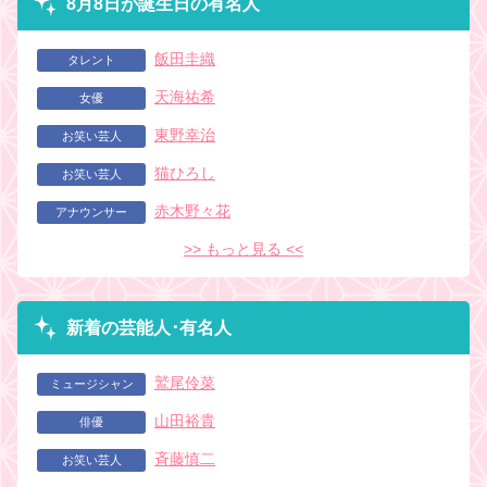
8月8日が誕生日の有名人
飯田圭織
タレント
天海祐希
女優
東野幸治
お笑い芸人
猫ひろし
お笑い芸人
赤木野々花
アナウンサー
>> もっと見る <<
新着の芸能人･有名人
鷲尾伶菜
ミュージシャン
山田裕貴
俳優
斉藤慎二
お笑い芸人