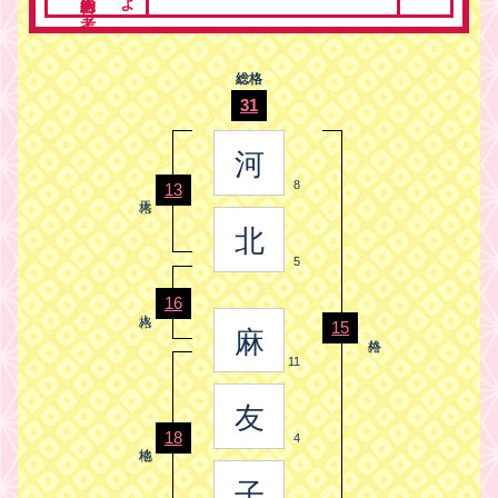
総格
31
河
8
13
北
5
16
15
麻
11
友
18
4
子