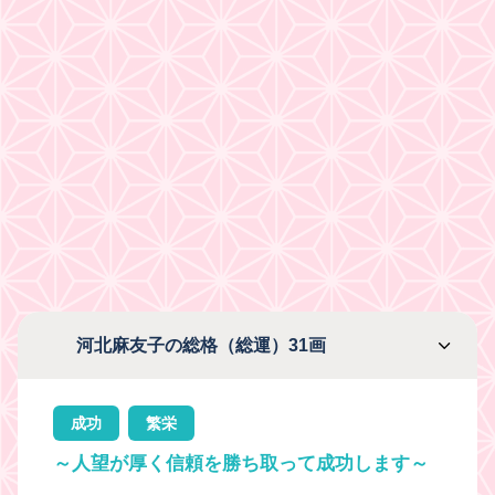
河北麻友子の総格（総運）31画
成功
繁栄
～人望が厚く信頼を勝ち取って成功します～