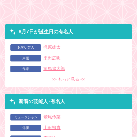
8月7日が誕生日の有名人
梶原雄太
お笑い芸人
平田広明
声優
司馬遼太郎
作家
>> もっと見る <<
新着の芸能人･有名人
鷲尾伶菜
ミュージシャン
山田裕貴
俳優