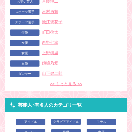
斉藤慎二
お笑い芸人
河村勇輝
スポーツ選手
池江璃花子
スポーツ選手
町田啓太
俳優
西野七瀬
女優
上野樹里
女優
鶴嶋乃愛
女優
山下健二郎
ダンサー
>> もっと見る <<
芸能人･有名人のカテゴリ一覧
アイドル
グラビアアイドル
モデル