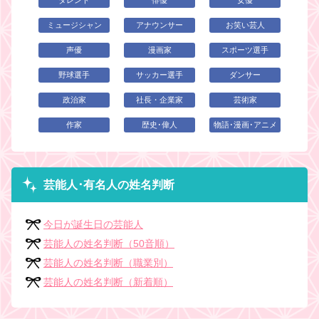
タレント
俳優
女優
ミュージシャン
アナウンサー
お笑い芸人
声優
漫画家
スポーツ選手
野球選手
サッカー選手
ダンサー
政治家
社長・企業家
芸術家
作家
歴史･偉人
物語･漫画･アニメ
芸能人･有名人の姓名判断
今日が誕生日の芸能人
芸能人の姓名判断（50音順）
芸能人の姓名判断（職業別）
芸能人の姓名判断（新着順）