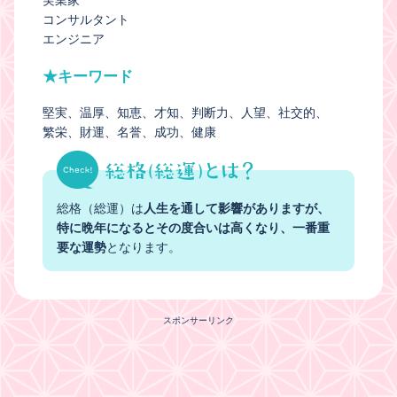
コンサルタント
エンジニア
★キーワード
堅実
温厚
知恵
才知
判断力
人望
社交的
繁栄
財運
名誉
成功
健康
総格（総運）は
人生を通して影響がありますが、
特に晩年になるとその度合いは高くなり、一番重
要な運勢
となります。
スポンサーリンク