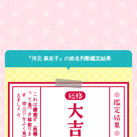
『河北 麻友子』の姓名判断鑑定結果
。
こ
れ
は
総格の
判定で
す
。
人生の
時期に
よ
っ
て
見る
べ
き
格は
変わ
り
ま
す
。
下の
ペ
ージ
を
よ
く
見て
総合的に
考
え
ま
し
ょ
う