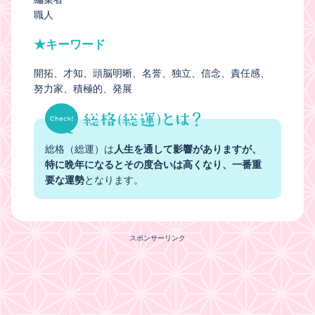
職人
★キーワード
開拓
才知
頭脳明晰
名誉
独立
信念
責任感
努力家
積極的
発展
総格（総運）は
人生を通して影響がありますが、
特に晩年になるとその度合いは高くなり、一番重
要な運勢
となります。
スポンサーリンク