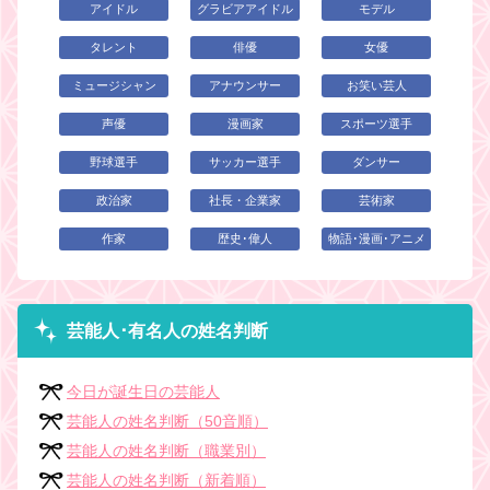
アイドル
グラビアアイドル
モデル
タレント
俳優
女優
ミュージシャン
アナウンサー
お笑い芸人
声優
漫画家
スポーツ選手
野球選手
サッカー選手
ダンサー
政治家
社長・企業家
芸術家
作家
歴史･偉人
物語･漫画･アニメ
芸能人･有名人の姓名判断
今日が誕生日の芸能人
芸能人の姓名判断（50音順）
芸能人の姓名判断（職業別）
芸能人の姓名判断（新着順）