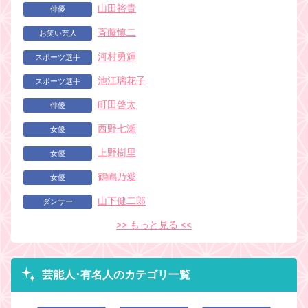
山田裕貴
俳優
斉藤慎二
お笑い芸人
河村勇輝
スポーツ選手
池江璃花子
スポーツ選手
町田啓太
俳優
西野七瀬
女優
上野樹里
女優
鶴嶋乃愛
女優
山下健二郎
ダンサー
>> もっと見る <<
芸能人･有名人のカテゴリ一覧