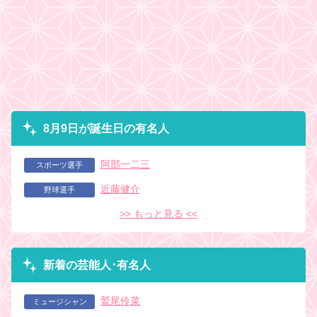
8月9日が誕生日の有名人
阿部一二三
スポーツ選手
近藤健介
野球選手
>> もっと見る <<
新着の芸能人･有名人
鷲尾伶菜
ミュージシャン