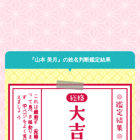
『山本 美月』の姓名判断鑑定結果
。
こ
れ
は
総格の
判定で
す
。
人生の
時期に
よ
っ
て
見る
べ
き
格は
変わ
り
ま
す
。
下の
ペ
ージ
を
よ
く
見て
総合的に
考
え
ま
し
ょ
う