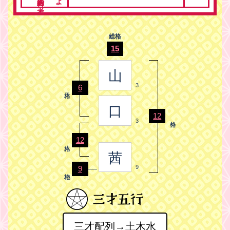
総格
15
山
3
6
口
12
3
12
茜
9
9
三才配列→土木水