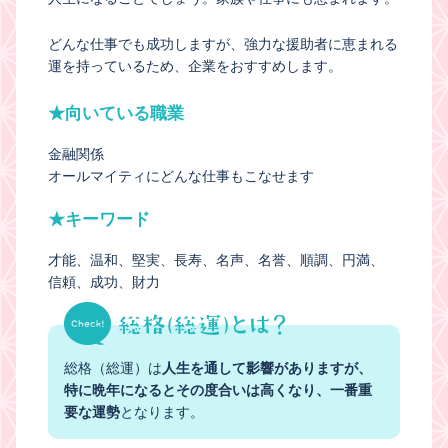
どんな仕事でも成功しますが、強力な援助者に恵まれる
運を持っているため、企業をおすすめします。
★向いている職業
金融関係
オールマイティにどんな仕事もこなせます
★キーワード
才能
温和
堅実
長寿
名声
名誉
順調
円満
信頼
成功
財力
総格（総運）は
人生を通して影響がありますが、
特に晩年になるとその度合いは高くなり、一番重
要な運勢
となります。