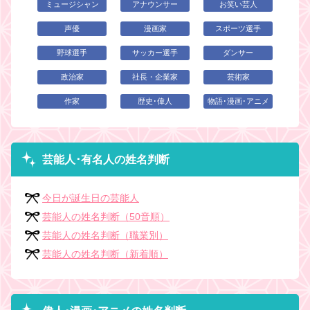
ミュージシャン
アナウンサー
お笑い芸人
声優
漫画家
スポーツ選手
野球選手
サッカー選手
ダンサー
政治家
社長・企業家
芸術家
作家
歴史･偉人
物語･漫画･アニメ
芸能人･有名人の姓名判断
今日が誕生日の芸能人
芸能人の姓名判断（50音順）
芸能人の姓名判断（職業別）
芸能人の姓名判断（新着順）