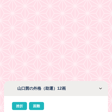
山口茜の外格（助運）12画
挫折
困難