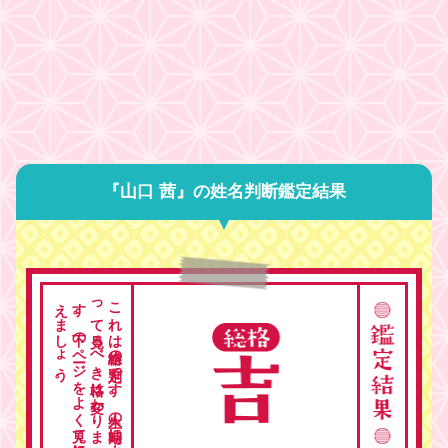
『山口 茜』の姓名判断鑑定結果
。
こ
れ
は
総格の
判定で
す
。
人生の
時期に
よ
っ
て
見る
べ
き
格は
変わ
り
ま
す
。
下の
ペ
ージ
を
よ
く
見て
総合的に
考
え
ま
し
ょ
う