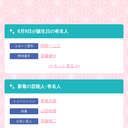
8月9日が誕生日の有名人
阿部一二三
スポーツ選手
近藤健介
野球選手
>> もっと見る <<
新着の芸能人･有名人
鷲尾伶菜
ミュージシャン
山田裕貴
俳優
斉藤慎二
お笑い芸人