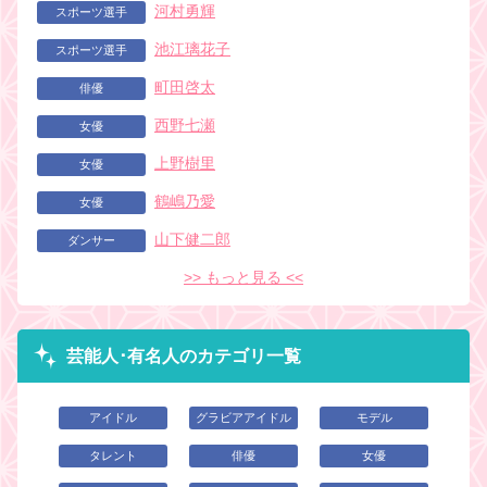
河村勇輝
スポーツ選手
池江璃花子
スポーツ選手
町田啓太
俳優
西野七瀬
女優
上野樹里
女優
鶴嶋乃愛
女優
山下健二郎
ダンサー
>> もっと見る <<
芸能人･有名人のカテゴリ一覧
アイドル
グラビアアイドル
モデル
タレント
俳優
女優