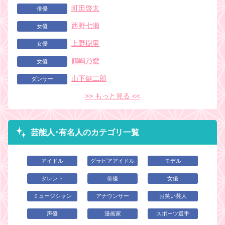
町田啓太
俳優
西野七瀬
女優
上野樹里
女優
鶴嶋乃愛
女優
山下健二郎
ダンサー
>> もっと見る <<
芸能人･有名人のカテゴリ一覧
アイドル
グラビアアイドル
モデル
タレント
俳優
女優
ミュージシャン
アナウンサー
お笑い芸人
声優
漫画家
スポーツ選手