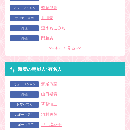
齋藤飛鳥
ミュージシャン
北澤豪
サッカー選手
速水もこみち
俳優
門脇麦
俳優
>> もっと見る <<
新着の芸能人･有名人
鷲尾伶菜
ミュージシャン
山田裕貴
俳優
斉藤慎二
お笑い芸人
河村勇輝
スポーツ選手
池江璃花子
スポーツ選手