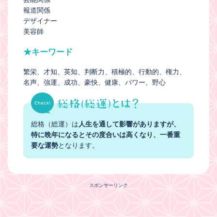
報道関係
デザイナー
美容師
★キーワード
繁栄
才知
英知
判断力
積極的
行動的
権力
名声
強運
成功
豪快
健康
パワー
野心
総格（総運）は
人生を通して影響がありますが、
特に晩年になるとその度合いは高くなり、一番重
要な運勢
となります。
スポンサーリンク