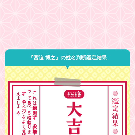
『宮迫 博之』の姓名判断鑑定結果
。
こ
れ
は
総格の
判定で
す
。
人生の
時期に
よ
っ
て
見る
べ
き
格は
変わ
り
ま
す
。
下の
ペ
ージ
を
よ
く
見て
総合的に
考
え
ま
し
ょ
う