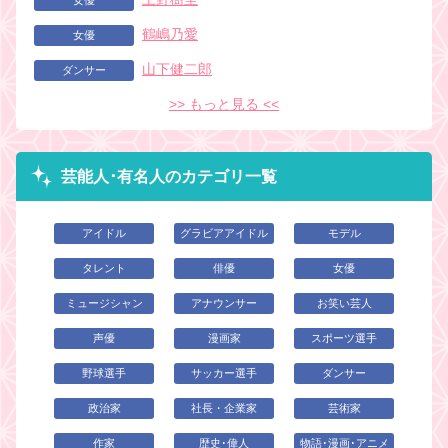
女優
鶴嶋乃愛
女優
山下健二郎
ダンサー
>> もっと見る <<
芸能人･有名人のカテゴリ一覧
アイドル
グラビアアイドル
モデル
タレント
俳優
女優
ミュージシャン
アナウンサー
お笑い芸人
声優
漫画家
スポーツ選手
野球選手
サッカー選手
ダンサー
政治家
社長・企業家
芸術家
作家
歴史･偉人
物語･漫画･アニメ