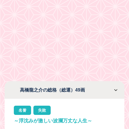
高橋龍之介の総格（総運）49画
名誉
失敗
～浮沈みが激しい波瀾万丈な人生～