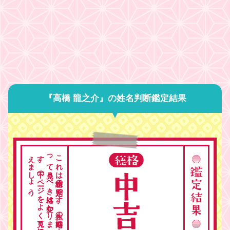
『高橋 龍之介』の姓名判断鑑定結果
。
こ
れ
は
総格の
判定で
す
。
人生の
時期に
よ
っ
て
見る
べ
き
格は
変わ
り
ま
す
。
下の
ペ
ージ
を
よ
く
見て
総合的に
考
え
ま
し
ょ
う