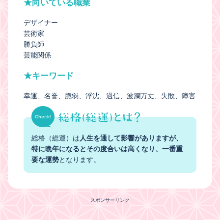
★向いている職業
デザイナー
芸術家
勝負師
芸能関係
★キーワード
幸運
名誉
脆弱
浮沈
過信
波瀾万丈
失敗
障害
総格（総運）は
人生を通して影響がありますが、
特に晩年になるとその度合いは高くなり、一番重
要な運勢
となります。
スポンサーリンク