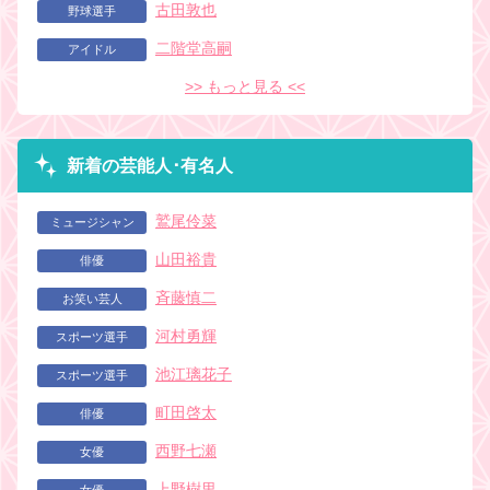
古田敦也
野球選手
二階堂高嗣
アイドル
>> もっと見る <<
新着の芸能人･有名人
鷲尾伶菜
ミュージシャン
山田裕貴
俳優
斉藤慎二
お笑い芸人
河村勇輝
スポーツ選手
池江璃花子
スポーツ選手
町田啓太
俳優
西野七瀬
女優
上野樹里