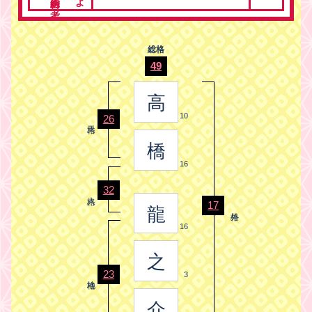
総格
49
高
10
26
橋
16
32
17
龍
16
之
23
3
介