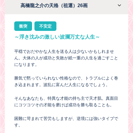
高橋龍之介の天格（祖運）26画
衝突
不安定
～浮き沈みの激しい波瀾万丈な人生～
平穏でおだやかな人生を送る人は少ないかもしれませ
ん。大体の人が成功と失敗が紙一重の人生を過ごすこと
になります。
勝気で黙っていられない性格なので、トラブルによく巻
き込まれます。波乱に富んだ人生になるでしょう。
そんなあなたも、特異な才能の持ち主で天才肌。真面目
にコツコツその才能を磨けば成功を勝ち取ることも。
困難に苛まれて苦労もしますが、逆境には強いタイプで
す。