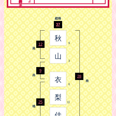
総格
37
秋
9
12
山
3
9
28
衣
6
梨
25
11
佳