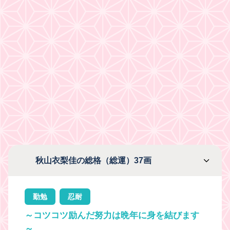
秋山衣梨佳の総格（総運）37画
勤勉
忍耐
～コツコツ励んだ努力は晩年に身を結びます
～