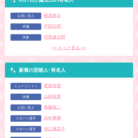
梶原雄太
お笑い芸人
平田広明
声優
司馬遼太郎
作家
>> もっと見る <<
新着の芸能人･有名人
鷲尾伶菜
ミュージシャン
山田裕貴
俳優
斉藤慎二
お笑い芸人
河村勇輝
スポーツ選手
池江璃花子
スポーツ選手