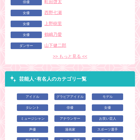
町田啓太
俳優
西野七瀬
女優
上野樹里
女優
鶴嶋乃愛
女優
山下健二郎
ダンサー
>> もっと見る <<
芸能人･有名人のカテゴリ一覧
アイドル
グラビアアイドル
モデル
タレント
俳優
女優
ミュージシャン
アナウンサー
お笑い芸人
声優
漫画家
スポーツ選手