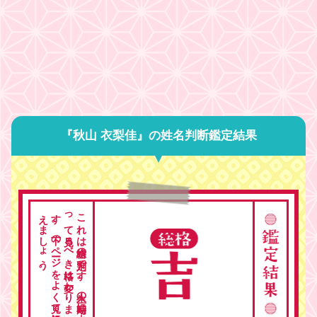
『秋山 衣梨佳』の姓名判断鑑定結果
。
こ
れ
は
総格の
判定で
す
。
人生の
時期に
よ
っ
て
見る
べ
き
格は
変わ
り
ま
す
。
下の
ペ
ージ
を
よ
く
見て
総合的に
考
え
ま
し
ょ
う