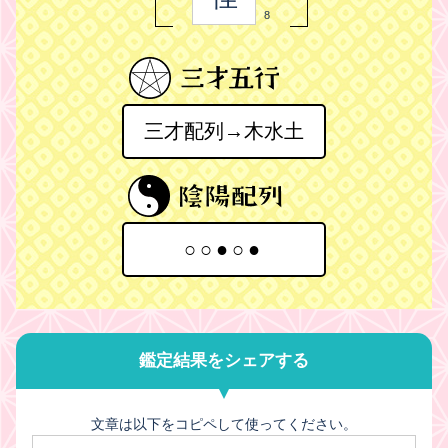
8
三才配列→木水土
○○●○●
鑑定結果をシェアする
文章は以下をコピペして使ってください。