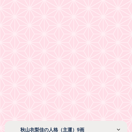
秋山衣梨佳の人格（主運）9画