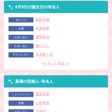
8月8日が誕生日の有名人
飯田圭織
タレント
天海祐希
女優
東野幸治
お笑い芸人
猫ひろし
お笑い芸人
赤木野々花
アナウンサー
>> もっと見る <<
新着の芸能人･有名人
鷲尾伶菜
ミュージシャン
山田裕貴
俳優
斉藤慎二
お笑い芸人