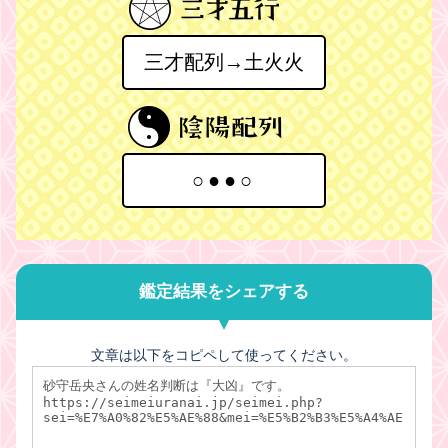
三才配列→土火火
○●●○
鑑定結果をシェアする
文章は以下をコピペして使ってください。