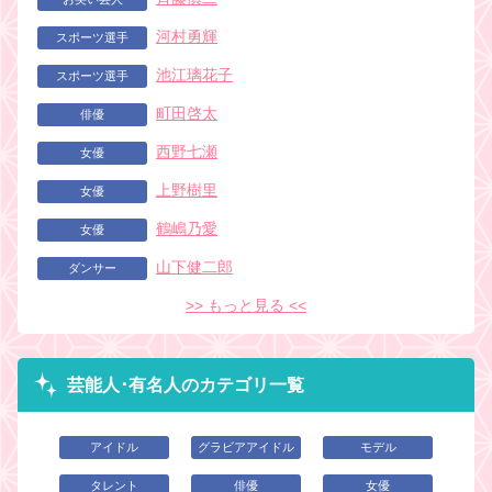
河村勇輝
スポーツ選手
池江璃花子
スポーツ選手
町田啓太
俳優
西野七瀬
女優
上野樹里
女優
鶴嶋乃愛
女優
山下健二郎
ダンサー
>> もっと見る <<
芸能人･有名人のカテゴリ一覧
アイドル
グラビアアイドル
モデル
タレント
俳優
女優