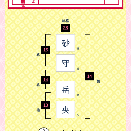
総格
28
砂
9
15
守
6
14
14
岳
8
13
央
5