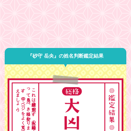
『砂守 岳央』の姓名判断鑑定結果
。
こ
れ
は
総格の
判定で
す
。
人生の
時期に
よ
っ
て
見る
べ
き
格は
変わ
り
ま
す
。
下の
ペ
ージ
を
よ
く
見て
総合的に
考
え
ま
し
ょ
う