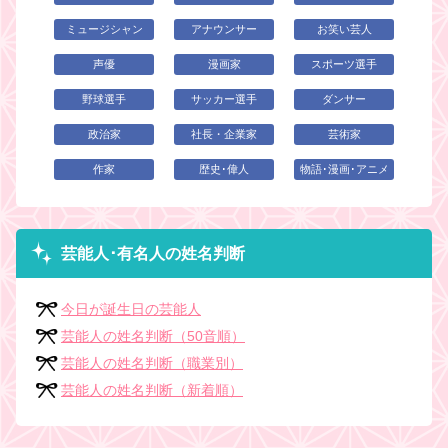
ミュージシャン
アナウンサー
お笑い芸人
声優
漫画家
スポーツ選手
野球選手
サッカー選手
ダンサー
政治家
社長・企業家
芸術家
作家
歴史･偉人
物語･漫画･アニメ
芸能人･有名人の姓名判断
今日が誕生日の芸能人
芸能人の姓名判断（50音順）
芸能人の姓名判断（職業別）
芸能人の姓名判断（新着順）