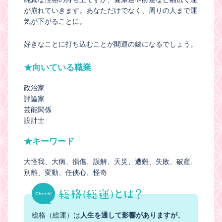
が崩れていきます。あなただけでなく、周りの人まで運
気が下がることに。
好きなことに打ち込むことが開運の鍵になるでしょう。
★向いている職業
政治家
評論家
芸能関係
設計士
★キーワード
大怪我
大病
損傷
誤解
天災
遭難
失敗
破産
別離
変動
任侠心
怪奇
総格（総運）は
人生を通して影響がありますが、