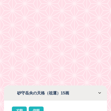
砂守岳央の天格（祖運）15画
才能
信頼