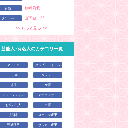
鶴嶋乃愛
女優
山下健二郎
ダンサー
>> もっと見る <<
芸能人･有名人のカテゴリ一覧
アイドル
グラビアアイドル
モデル
タレント
俳優
女優
ミュージシャン
アナウンサー
お笑い芸人
声優
漫画家
スポーツ選手
野球選手
サッカー選手