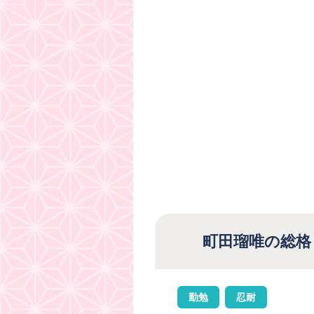
町田瑠唯の総格
勤勉
忍耐