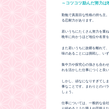
～コツコツ励んだ努力は
勤勉で真面目な性格の持ち主
る忍耐力があります。
若いうちにたくさん努力を重
晩年に向かうほど地位や名誉
また若いうちに故郷を離れて
味のあることには挑戦し、い
集中力や探究心の強さも合わ
れを活かした仕事につくと良
しかし、頑なになりすぎてし
事なことです。まわりとのバ
しょう。
仕事については、一般的な会
り組めるような職人や芸能人