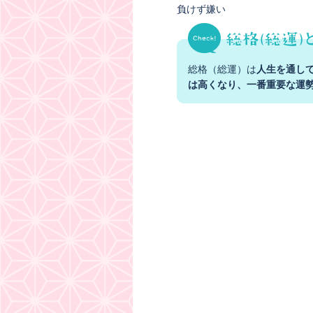
負けず嫌い
総格（総運）は
人生を通し
は高くなり、一番重要な運