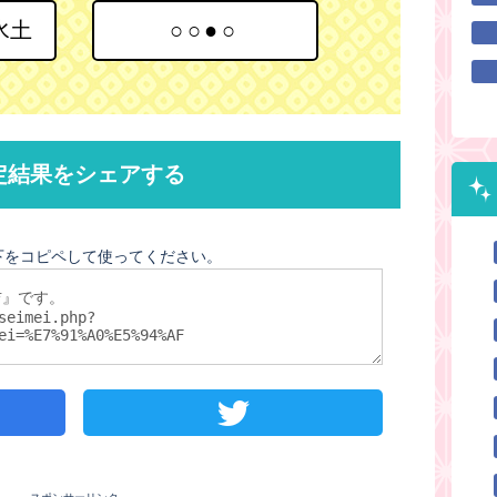
水土
○○●○
定結果をシェアする
下をコピペして使ってください。