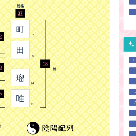
総格
37
町
7
2
田
5
ミ
18
9
瑠
14
5
唯
11