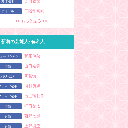
古田敦也
野球選手
二階堂高嗣
アイドル
>> もっと見る <<
新着の芸能人･有名人
鷲尾伶菜
ュージシャン
山田裕貴
俳優
斉藤慎二
お笑い芸人
河村勇輝
スポーツ選手
池江璃花子
スポーツ選手
町田啓太
俳優
西野七瀬
女優
上野樹里
女優