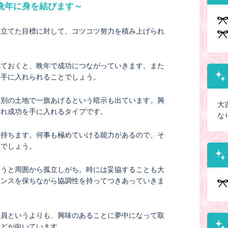
晩年に身を結びます～
。立てた目標に対して、コツコツ努力を積み上げられ
ねておくと、晩年で成功につながっていきます。また
を手に入れられることでしょう。
、別の土地で一旗あげるという暗示も出ています。興
大
ずれ成功を手に入れるタイプです。
な
せ持ちます。何事も極めていける能力があるので、そ
いでしょう。
まうと周囲から孤立しがち。時には妥協することも大
ランスを保ちながら協調性を持ってつきあっていきま
社員というよりも、興味のあることに夢中になって取
などが向いています。