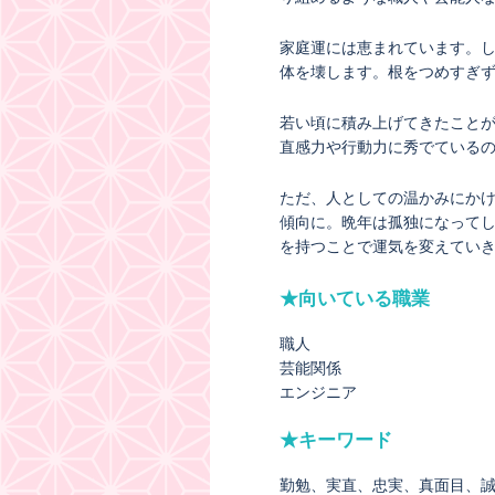
家庭運には恵まれています。
体を壊します。根をつめすぎ
若い頃に積み上げてきたこと
直感力や行動力に秀でている
ただ、人としての温かみにか
傾向に。晩年は孤独になって
を持つことで運気を変えてい
★向いている職業
職人
芸能関係
エンジニア
★キーワード
勤勉
実直
忠実
真面目