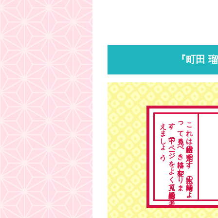
『町田 
。
こ
れ
は
総格の
判定で
す
。
人生の
時期に
よ
っ
て
見る
べ
き
格は
変わ
り
ま
す
。
下の
ペ
ージ
を
よ
く
見て
総合的に
考
え
ま
し
ょ
う