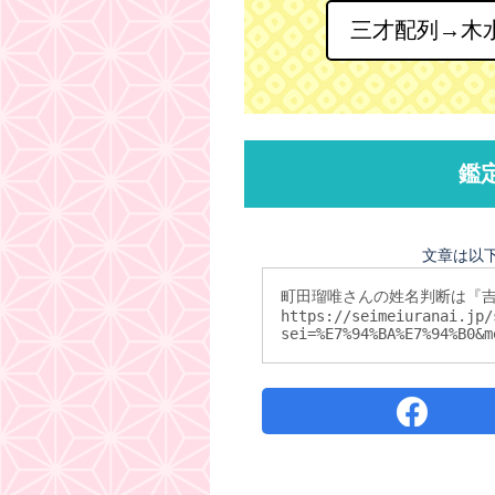
三才配列→木
鑑
文章は以