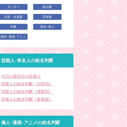
ダンサー
政治家
社長・企業家
芸術家
作家
歴史･偉人
物語･漫画･アニメ
芸能人･有名人の姓名判断
今日が誕生日の芸能人
芸能人の姓名判断（50音順）
芸能人の姓名判断（職業別）
芸能人の姓名判断（新着順）
偉人･漫画･アニメの姓名判断