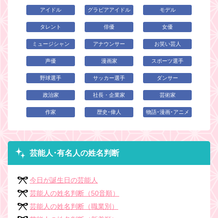
アイドル
グラビアアイドル
モデル
タレント
俳優
女優
ミュージシャン
アナウンサー
お笑い芸人
声優
漫画家
スポーツ選手
野球選手
サッカー選手
ダンサー
政治家
社長・企業家
芸術家
作家
歴史･偉人
物語･漫画･アニメ
芸能人･有名人の姓名判断
今日が誕生日の芸能人
芸能人の姓名判断（50音順）
芸能人の姓名判断（職業別）