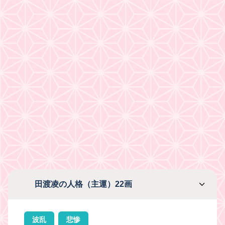
田渡凌の人格（主運）22画
波乱
悲惨