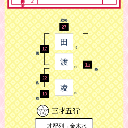
総格
27
田
5
17
渡
15
12
22
凌
10
10
三才配列→金木水