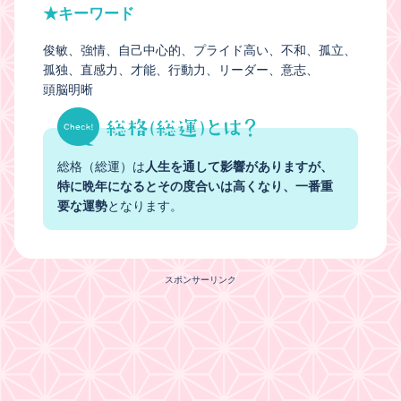
★キーワード
俊敏
強情
自己中心的
プライド高い
不和
孤立
孤独
直感力
才能
行動力
リーダー
意志
頭脳明晰
総格（総運）は
人生を通して影響がありますが、
特に晩年になるとその度合いは高くなり、一番重
要な運勢
となります。
スポンサーリンク