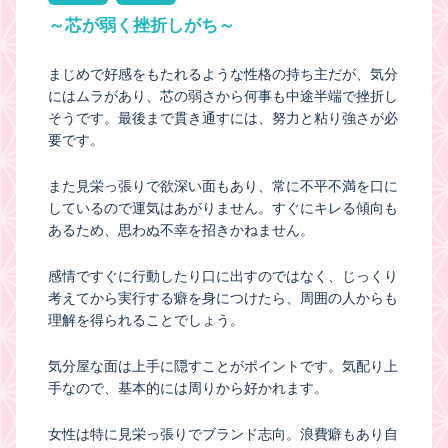
～芯が弱く挫折しがち～
まじめで好感をもたれるような性格の持ち主だが、気分
にはムラがあり、芯の弱さから何事も中途半端で挫折し
そうです。最後まで貫き通すには、努力と粘り強さが必
要です。
また見栄っ張りで欲深い面もあり、常に不平不満を口に
しているので運気はあがりません。すぐにキレる傾向も
あるため、思わぬ不幸を招きかねません。
感情ですぐに行動したり口に出すのではなく、じっくり
考えてから実行する癖を身につけたら、周囲の人からも
理解を得られることでしょう。
気分屋な面は上手に隠すことがポイントです。気配り上
手なので、基本的には周りから好かれます。
女性は特に見栄っ張りでブランド志向。浪費癖もあり自