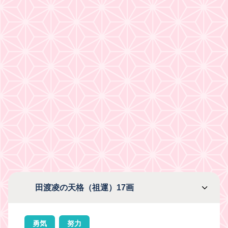
田渡凌の天格（祖運）17画
勇気
努力