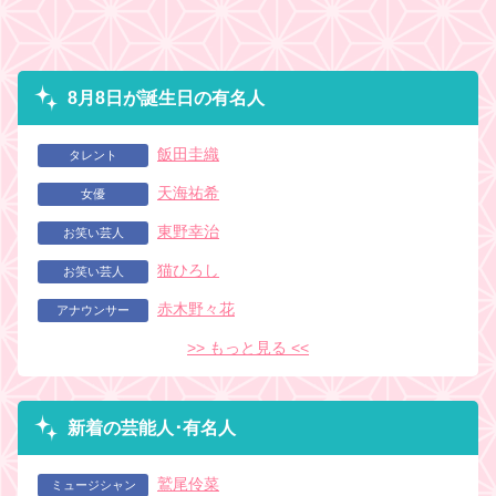
8月8日が誕生日の有名人
飯田圭織
タレント
天海祐希
女優
東野幸治
お笑い芸人
猫ひろし
お笑い芸人
赤木野々花
アナウンサー
>> もっと見る <<
新着の芸能人･有名人
鷲尾伶菜
ミュージシャン