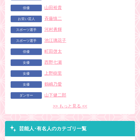
山田裕貴
俳優
斉藤慎二
お笑い芸人
河村勇輝
スポーツ選手
池江璃花子
スポーツ選手
町田啓太
俳優
西野七瀬
女優
上野樹里
女優
鶴嶋乃愛
女優
山下健二郎
ダンサー
>> もっと見る <<
芸能人･有名人のカテゴリ一覧