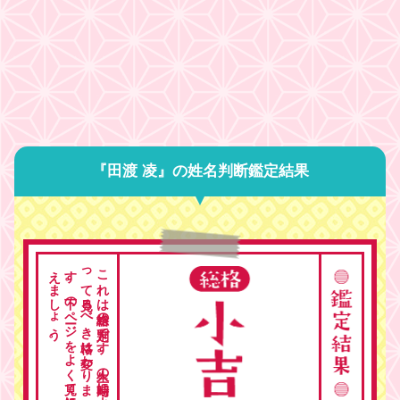
『田渡 凌』の姓名判断鑑定結果
。
こ
れ
は
総格の
判定で
す
。
人生の
時期に
よ
っ
て
見る
べ
き
格は
変わ
り
ま
す
。
下の
ペ
ージ
を
よ
く
見て
総合的に
考
え
ま
し
ょ
う