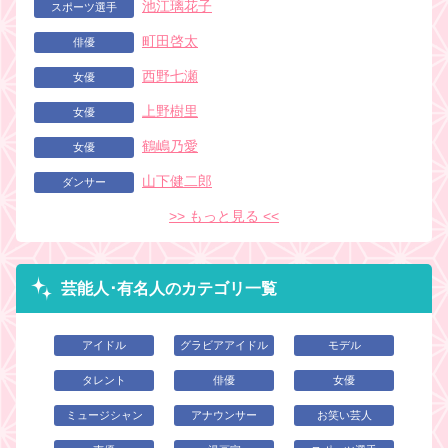
池江璃花子
スポーツ選手
町田啓太
俳優
西野七瀬
女優
上野樹里
女優
鶴嶋乃愛
女優
山下健二郎
ダンサー
>> もっと見る <<
芸能人･有名人のカテゴリ一覧
アイドル
グラビアアイドル
モデル
タレント
俳優
女優
ミュージシャン
アナウンサー
お笑い芸人