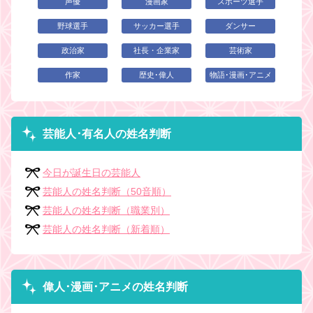
声優
漫画家
スポーツ選手
野球選手
サッカー選手
ダンサー
政治家
社長・企業家
芸術家
作家
歴史･偉人
物語･漫画･アニメ
芸能人･有名人の姓名判断
今日が誕生日の芸能人
芸能人の姓名判断（50音順）
芸能人の姓名判断（職業別）
芸能人の姓名判断（新着順）
偉人･漫画･アニメの姓名判断