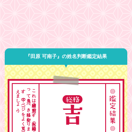
『田原 可南子』の姓名判断鑑定結果
。
こ
れ
は
総格の
判定で
す
。
人生の
時期に
よ
っ
て
見る
べ
き
格は
変わ
り
ま
す
。
下の
ペ
ージ
を
よ
く
見て
総合的に
考
え
ま
し
ょ
う