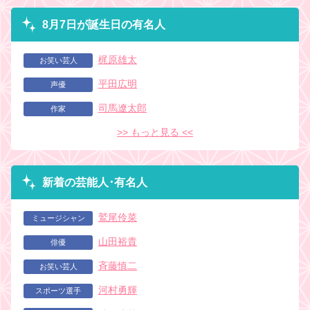
8月7日が誕生日の有名人
梶原雄太
お笑い芸人
平田広明
声優
司馬遼太郎
作家
>> もっと見る <<
新着の芸能人･有名人
鷲尾伶菜
ミュージシャン
山田裕貴
俳優
斉藤慎二
お笑い芸人
河村勇輝
スポーツ選手