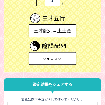
3
三才配列→土土金
○●○○○
鑑定結果をシェアする
文章は以下をコピペして使ってください。