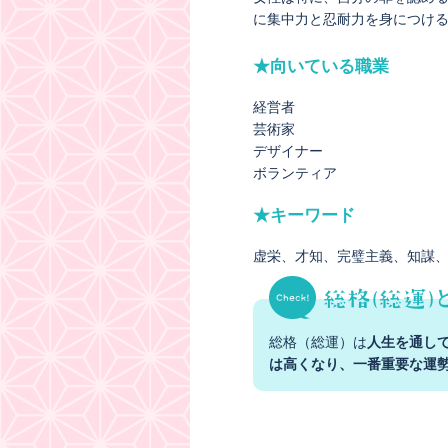
に集中力と忍耐力を身につけ
★向いている職業
経営者
芸術家
デザイナー
ボランティア
★キーワード
虚栄
才知
完璧主義
知謀
総格（総運）は
人生を通し
は高くなり、一番重要な運