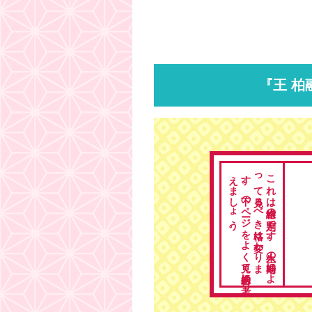
『王 柏
。
こ
れ
は
総格の
判定で
す
。
人生の
時期に
よ
っ
て
見る
べ
き
格は
変わ
り
ま
す
。
下の
ペ
ージ
を
よ
く
見て
総合的に
考
え
ま
し
ょ
う