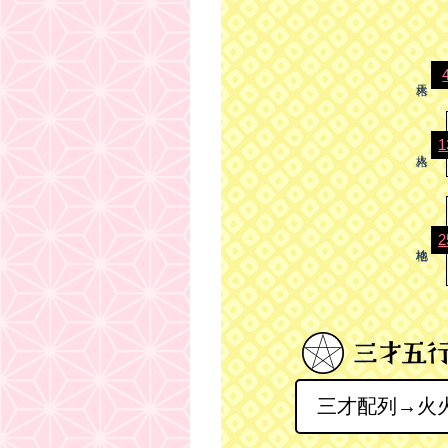
1
2
三才配列→火