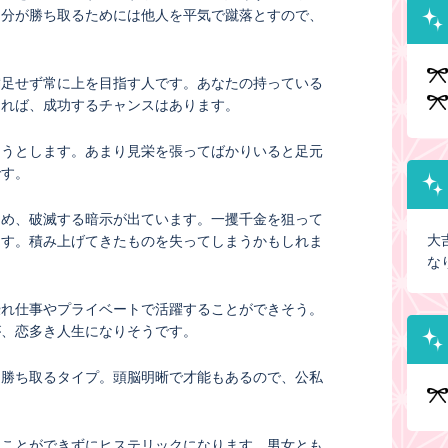
自分が勝ち取るためには他人を平気で蹴落とすので、
。
満足せず常に上を目指す人です。あなたの持っている
ければ、成功するチャンスはあります。
ようとします。あまり見栄を張ってばかりいると足元
です。
ため、破滅する暗示が出ています。一攫千金を狙って
大
ます。積み上げてきたものを失ってしまうかもしれま
な
優れ仕事やプライベートで活躍することができそう。
が、恋多き人生になりそうです。
を勝ち取るタイプ。頭脳明晰で才能もあるので、公私
。
ることができずにヒステリックになります。男女とも