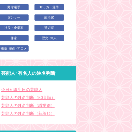
野球選手
サッカー選手
ダンサー
政治家
社長・企業家
芸術家
作家
歴史･偉人
物語･漫画･アニメ
芸能人･有名人の姓名判断
今日が誕生日の芸能人
芸能人の姓名判断（50音順）
芸能人の姓名判断（職業別）
芸能人の姓名判断（新着順）