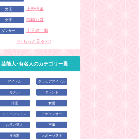
上野樹里
女優
鶴嶋乃愛
女優
山下健二郎
ダンサー
>> もっと見る <<
芸能人･有名人のカテゴリ一覧
アイドル
グラビアアイドル
モデル
タレント
俳優
女優
ミュージシャン
アナウンサー
お笑い芸人
声優
漫画家
スポーツ選手