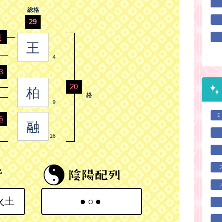
総格
29
4
王
4
3
20
柏
9
ミ
5
融
16
火土
●○●