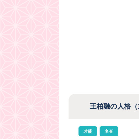
王柏融の人格（
才能
名誉