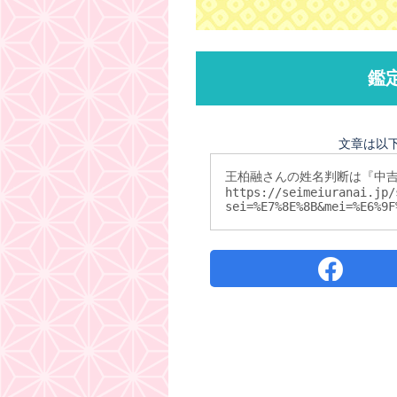
鑑
文章は以