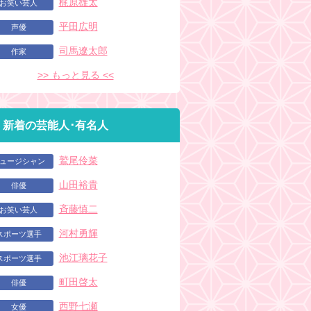
梶原雄太
お笑い芸人
平田広明
声優
司馬遼太郎
作家
>> もっと見る <<
新着の芸能人･有名人
鷲尾伶菜
ュージシャン
山田裕貴
俳優
斉藤慎二
お笑い芸人
河村勇輝
スポーツ選手
池江璃花子
スポーツ選手
町田啓太
俳優
西野七瀬
女優