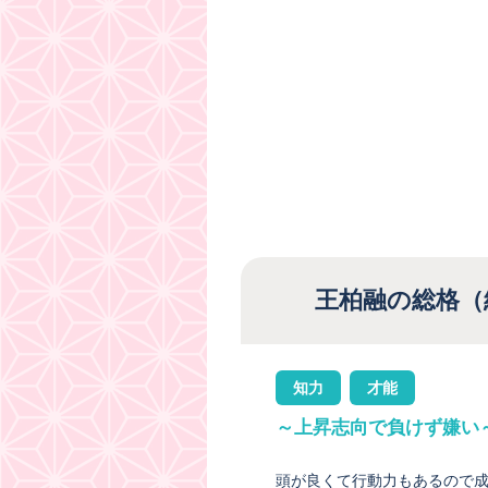
王柏融の総格（
知力
才能
～上昇志向で負けず嫌い
頭が良くて行動力もあるので