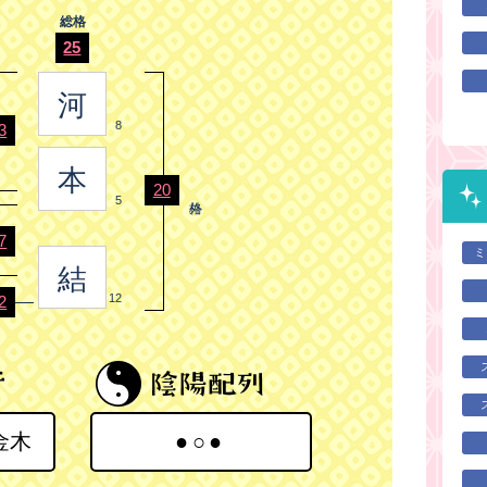
総格
25
河
8
3
本
20
5
7
ミ
結
12
2
金木
●○●