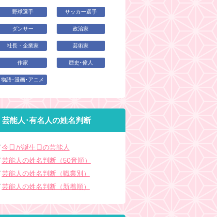
野球選手
サッカー選手
ダンサー
政治家
社長・企業家
芸術家
作家
歴史･偉人
物語･漫画･アニメ
芸能人･有名人の姓名判断
今日が誕生日の芸能人
芸能人の姓名判断（50音順）
芸能人の姓名判断（職業別）
芸能人の姓名判断（新着順）