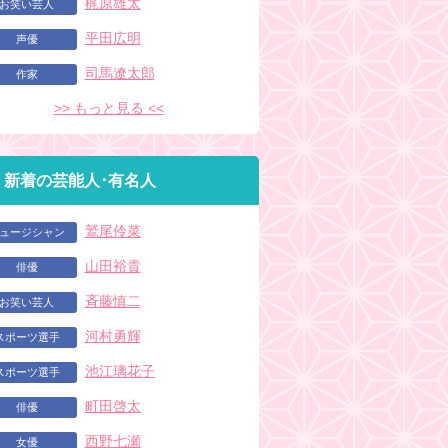
梶原雄太
お笑い芸人
平田広明
声優
司馬遼太郎
作家
>> もっと見る <<
新着の芸能人･有名人
鷲尾伶菜
ュージシャン
山田裕貴
俳優
斉藤慎二
お笑い芸人
河村勇輝
スポーツ選手
池江璃花子
スポーツ選手
町田啓太
俳優
西野七瀬
女優