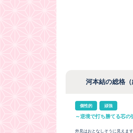
河本結の総格（
個性的
頑強
～逆境で打ち勝てる芯の
外見はおとなしそうに見えま