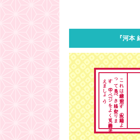
『河本 
。
こ
れ
は
総格の
判定で
す
。
人生の
時期に
よ
っ
て
見る
べ
き
格は
変わ
り
ま
す
。
下の
ペ
ージ
を
よ
く
見て
総合的に
考
え
ま
し
ょ
う