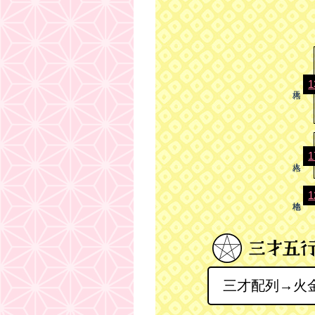
1
1
1
三才配列→火