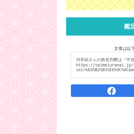
鑑
文章は以