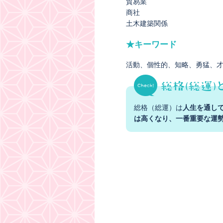
貿易業
商社
土木建築関係
★キーワード
活動
個性的
知略
勇猛
総格（総運）は
人生を通し
は高くなり、一番重要な運