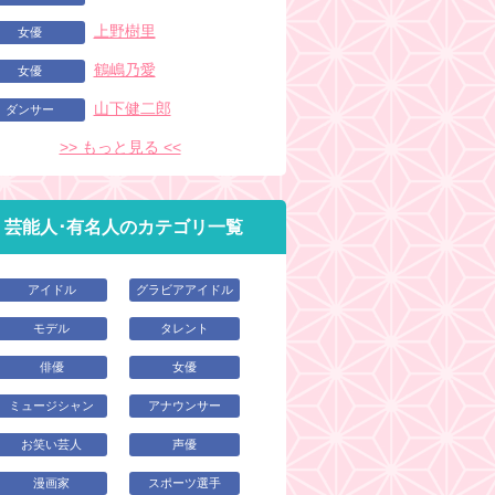
上野樹里
女優
鶴嶋乃愛
女優
山下健二郎
ダンサー
>> もっと見る <<
芸能人･有名人のカテゴリ一覧
アイドル
グラビアアイドル
モデル
タレント
俳優
女優
ミュージシャン
アナウンサー
お笑い芸人
声優
漫画家
スポーツ選手