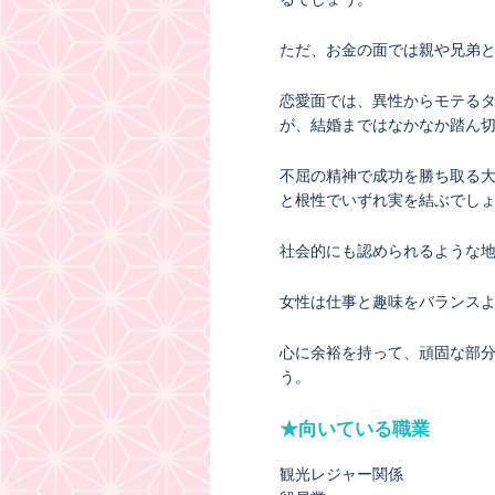
ただ、お金の面では親や兄弟
恋愛面では、異性からモテる
が、結婚まではなかなか踏ん
不屈の精神で成功を勝ち取る
と根性でいずれ実を結ぶでし
社会的にも認められるような
女性は仕事と趣味をバランス
心に余裕を持って、頑固な部
う。
★向いている職業
観光レジャー関係