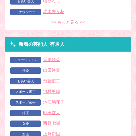
猫ひろし
お笑い芸人
赤木野々花
アナウンサー
>> もっと見る <<
新着の芸能人･有名人
鷲尾伶菜
ミュージシャン
山田裕貴
俳優
斉藤慎二
お笑い芸人
河村勇輝
スポーツ選手
池江璃花子
スポーツ選手
町田啓太
俳優
西野七瀬
女優
上野樹里
女優