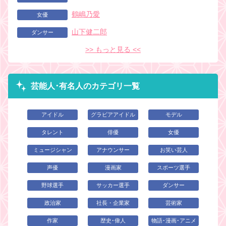
鶴嶋乃愛
女優
山下健二郎
ダンサー
>> もっと見る <<
芸能人･有名人のカテゴリ一覧
アイドル
グラビアアイドル
モデル
タレント
俳優
女優
ミュージシャン
アナウンサー
お笑い芸人
声優
漫画家
スポーツ選手
野球選手
サッカー選手
ダンサー
政治家
社長・企業家
芸術家
作家
歴史･偉人
物語･漫画･アニメ