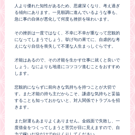
人より優れた知性があるため、思慮深くなり、考え過ぎ
る傾向にあります。一見順調に進んでいるような事も、
急に事の自体が悪化して何度も挫折を味わいます。
その挫折は一度ではなく、不幸に不幸が重なって悲観的
になってしまうでしょう。挙げ句の果てに、自虐的な考
えになり自信を喪失して不運な人生まっしぐらです。
才能はあるので、その才能を生かす仕事に就くと良いで
しょう。なによりも地道にコツコツ進むことをおすすめ
します。
悲観的にならずに前向きな気持ちを持つことが大切で
す。また才能の持ち主だからこそ、謙虚な気持ちと妥協
することも知っておかないと、対人関係でトラブルを招
きます。
また財運もあまりよくありません。金銭面で失敗し、一
度借金をつくってしまうと苦労が目に見えますので、自
力で稼いだ分だけでやりくりしてください。