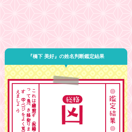
『橋下 美好』の姓名判断鑑定結果
。
こ
れ
は
総格の
判定で
す
。
人生の
時期に
よ
っ
て
見る
べ
き
格は
変わ
り
ま
す
。
下の
ペ
ージ
を
よ
く
見て
総合的に
考
え
ま
し
ょ
う