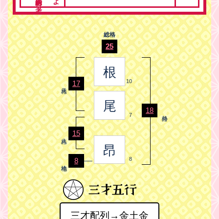
総格
25
根
10
17
尾
18
7
15
昂
8
8
三才配列→金土金