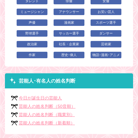
タレント
俳優
女優
ミュージシャン
アナウンサー
お笑い芸人
声優
漫画家
スポーツ選手
野球選手
サッカー選手
ダンサー
政治家
社長・企業家
芸術家
作家
歴史･偉人
物語･漫画･アニメ
芸能人･有名人の姓名判断
今日が誕生日の芸能人
芸能人の姓名判断（50音順）
芸能人の姓名判断（職業別）
芸能人の姓名判断（新着順）