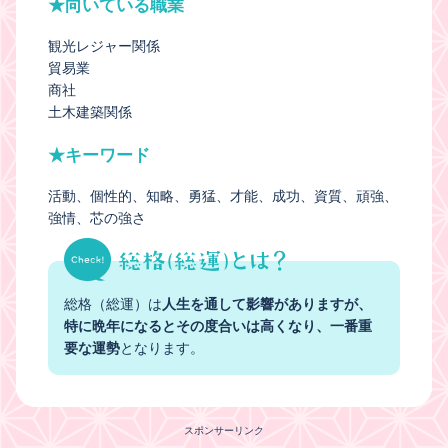
★向いている職業
観光レジャー関係
貿易業
商社
土木建築関係
★キーワード
活動
個性的
知略
勇猛
才能
成功
資質
頑強
強情
芯の強さ
総格（総運）は
人生を通して影響がありますが、
特に晩年になるとその度合いは高くなり、一番重
要な運勢
となります。
スポンサーリンク