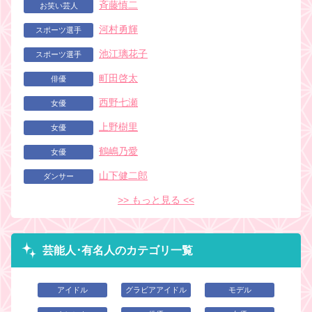
斉藤慎二
お笑い芸人
河村勇輝
スポーツ選手
池江璃花子
スポーツ選手
町田啓太
俳優
西野七瀬
女優
上野樹里
女優
鶴嶋乃愛
女優
山下健二郎
ダンサー
>> もっと見る <<
芸能人･有名人のカテゴリ一覧
アイドル
グラビアアイドル
モデル