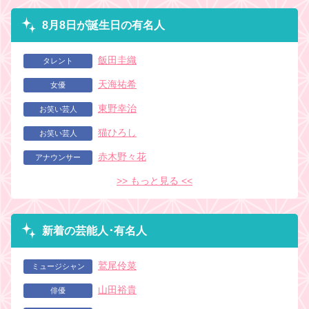
8月8日が誕生日の有名人
飯田圭織
タレント
天海祐希
女優
東野幸治
お笑い芸人
猫ひろし
お笑い芸人
赤木野々花
アナウンサー
>> もっと見る <<
新着の芸能人･有名人
鷲尾伶菜
ミュージシャン
山田裕貴
俳優