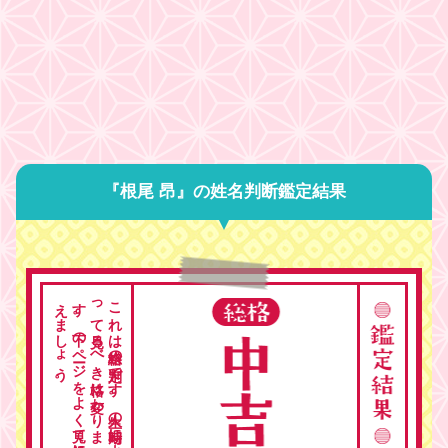
『根尾 昂』の姓名判断鑑定結果
。
こ
れ
は
総格の
判定で
す
。
人生の
時期に
よ
っ
て
見る
べ
き
格は
変わ
り
ま
す
。
下の
ペ
ージ
を
よ
く
見て
総合的に
考
え
ま
し
ょ
う