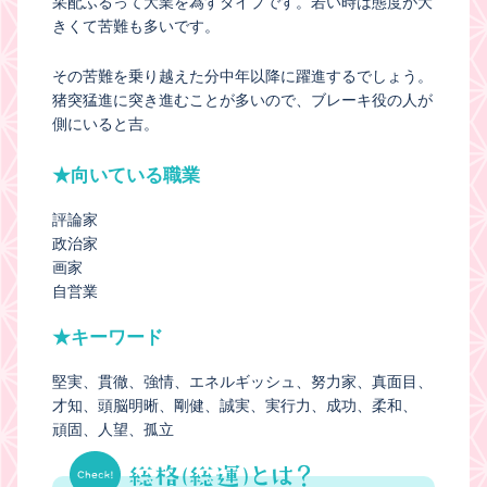
采配ふるって大業を為すタイプです。若い時は態度が大
きくて苦難も多いです。
その苦難を乗り越えた分中年以降に躍進するでしょう。
猪突猛進に突き進むことが多いので、ブレーキ役の人が
側にいると吉。
★向いている職業
評論家
政治家
画家
自営業
★キーワード
堅実
貫徹
強情
エネルギッシュ
努力家
真面目
才知
頭脳明晰
剛健
誠実
実行力
成功
柔和
頑固
人望
孤立