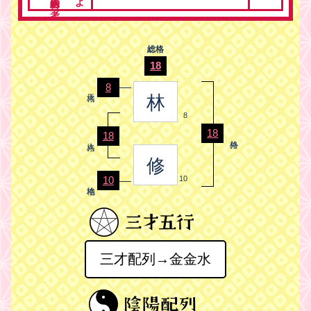
総格
18
8
林
8
18
18
修
10
10
三才配列→金金水