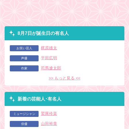
8月7日が誕生日の有名人
梶原雄太
お笑い芸人
平田広明
声優
司馬遼太郎
作家
>> もっと見る <<
新着の芸能人･有名人
鷲尾伶菜
ミュージシャン
山田裕貴
俳優