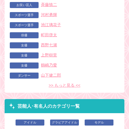
斉藤慎二
お笑い芸人
河村勇輝
スポーツ選手
池江璃花子
スポーツ選手
町田啓太
俳優
西野七瀬
女優
上野樹里
女優
鶴嶋乃愛
女優
山下健二郎
ダンサー
>> もっと見る <<
芸能人･有名人のカテゴリ一覧
アイドル
グラビアアイドル
モデル