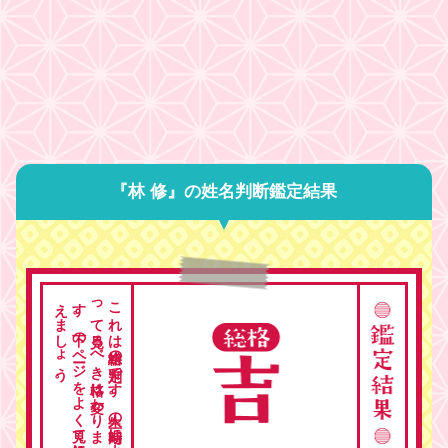
『林 修』の姓名判断鑑定結果
。
こ
れ
は
総格の
判定で
す
。
人生の
時期に
よ
っ
て
見る
べ
き
格は
変わ
り
ま
す
。
下の
ペ
ージ
を
よ
く
見て
総合的に
考
え
ま
し
ょ
う