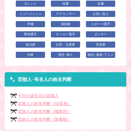
タレント
俳優
女優
ミュージシャン
アナウンサー
お笑い芸人
声優
漫画家
スポーツ選手
野球選手
サッカー選手
ダンサー
政治家
社長・企業家
芸術家
作家
歴史･偉人
物語･漫画･アニメ
芸能人･有名人の姓名判断
今日が誕生日の芸能人
芸能人の姓名判断（50音順）
芸能人の姓名判断（職業別）
芸能人の姓名判断（新着順）