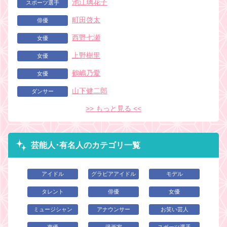
池江璃花子
スポーツ選手
町田啓太
俳優
西野七瀬
女優
上野樹里
女優
鶴嶋乃愛
女優
山下健二郎
ダンサー
>> もっと見る <<
芸能人･有名人のカテゴリ一覧
アイドル
グラビアアイドル
モデル
タレント
俳優
女優
ミュージシャン
アナウンサー
お笑い芸人
声優
漫画家
スポーツ選手