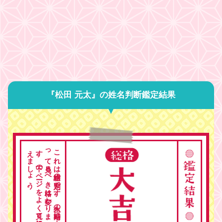
『松田 元太』の姓名判断鑑定結果
。
こ
れ
は
総格の
判定で
す
。
人生の
時期に
よ
っ
て
見る
べ
き
格は
変わ
り
ま
す
。
下の
ペ
ージ
を
よ
く
見て
総合的に
考
え
ま
し
ょ
う