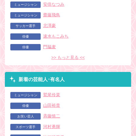
安倍なつみ
ミュージシャン
齋藤飛鳥
ミュージシャン
北澤豪
サッカー選手
速水もこみち
俳優
門脇麦
俳優
>> もっと見る <<
新着の芸能人･有名人
鷲尾伶菜
ミュージシャン
山田裕貴
俳優
斉藤慎二
お笑い芸人
河村勇輝
スポーツ選手