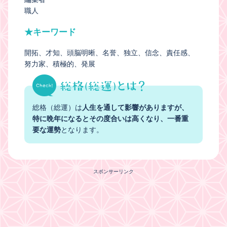
職人
★キーワード
開拓
才知
頭脳明晰
名誉
独立
信念
責任感
努力家
積極的
発展
総格（総運）は
人生を通して影響がありますが、
特に晩年になるとその度合いは高くなり、一番重
要な運勢
となります。
スポンサーリンク