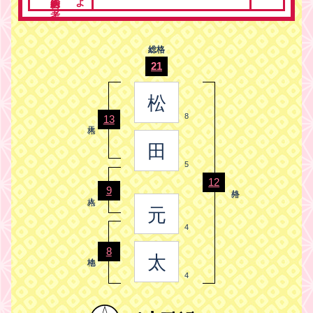
総格
21
松
8
13
田
5
12
9
元
4
8
太
4