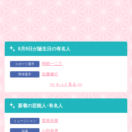
8月9日が誕生日の有名人
阿部一二三
スポーツ選手
近藤健介
野球選手
>> もっと見る <<
新着の芸能人･有名人
鷲尾伶菜
ミュージシャン
山田裕貴
俳優