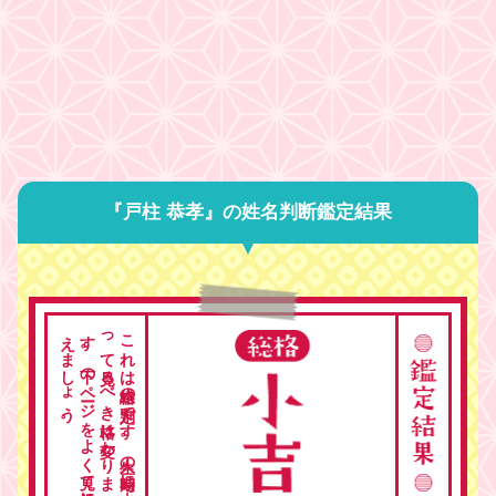
『戸柱 恭孝』の姓名判断鑑定結果
。
こ
れ
は
総格の
判定で
す
。
人生の
時期に
よ
っ
て
見る
べ
き
格は
変わ
り
ま
す
。
下の
ペ
ージ
を
よ
く
見て
総合的に
考
え
ま
し
ょ
う