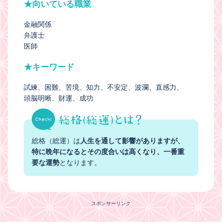
★向いている職業
金融関係
弁護士
医師
★キーワード
試練
困難
苦境
知力
不安定
波瀾
直感力
頭脳明晰
財運
成功
総格（総運）は
人生を通して影響がありますが、
特に晩年になるとその度合いは高くなり、一番重
要な運勢
となります。
スポンサーリンク