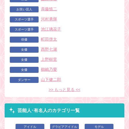
斉藤慎二
お笑い芸人
河村勇輝
スポーツ選手
池江璃花子
スポーツ選手
町田啓太
俳優
西野七瀬
女優
上野樹里
女優
鶴嶋乃愛
女優
山下健二郎
ダンサー
>> もっと見る <<
芸能人･有名人のカテゴリ一覧
アイドル
グラビアアイドル
モデル