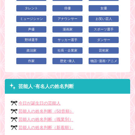
タレント
俳優
女優
ミュージシャン
アナウンサー
お笑い芸人
声優
漫画家
スポーツ選手
野球選手
サッカー選手
ダンサー
政治家
社長・企業家
芸術家
作家
歴史･偉人
物語･漫画･アニメ
芸能人･有名人の姓名判断
今日が誕生日の芸能人
芸能人の姓名判断（50音順）
芸能人の姓名判断（職業別）
芸能人の姓名判断（新着順）