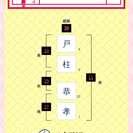
総格
30
戸
4
13
柱
9
11
19
恭
10
17
孝
7