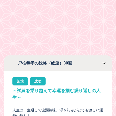
戸柱恭孝の総格（総運）30画
苦境
成功
～試練を乗り越えて幸運を掴む繰り返しの人
生～
人生は一生通して波瀾気味。浮き沈みがとても激しい運
勢の持ち主。