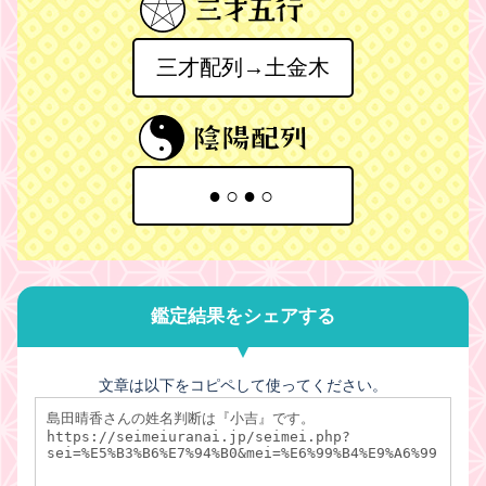
三才配列→土金木
●○●○
鑑定結果をシェアする
文章は以下をコピペして使ってください。