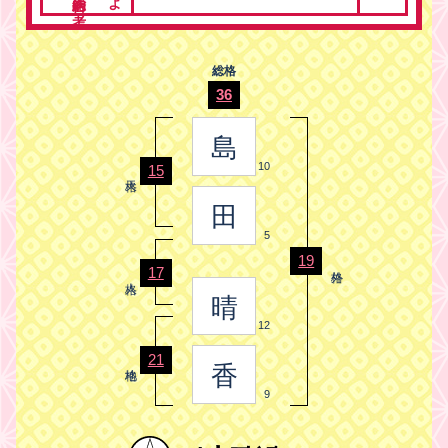
総格
36
島
10
15
田
5
19
17
晴
12
21
香
9