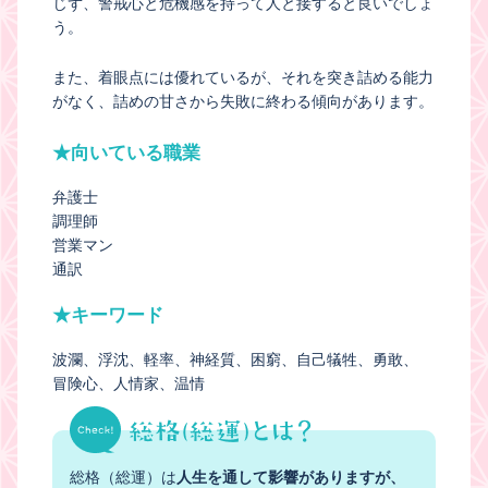
じず、警戒心と危機感を持って人と接すると良いでしょ
う。
また、着眼点には優れているが、それを突き詰める能力
がなく、詰めの甘さから失敗に終わる傾向があります。
★向いている職業
弁護士
調理師
営業マン
通訳
★キーワード
波瀾
浮沈
軽率
神経質
困窮
自己犠牲
勇敢
冒険心
人情家
温情
総格（総運）は
人生を通して影響がありますが、