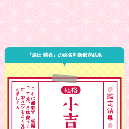
『島田 晴香』の姓名判断鑑定結果
。
こ
れ
は
総格の
判定で
す
。
人生の
時期に
よ
っ
て
見る
べ
き
格は
変わ
り
ま
す
。
下の
ペ
ージ
を
よ
く
見て
総合的に
考
え
ま
し
ょ
う