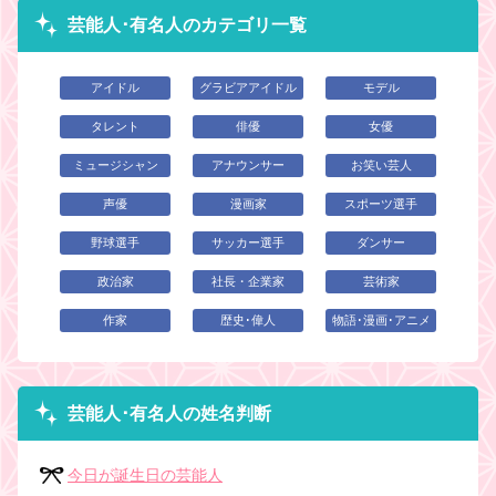
芸能人･有名人のカテゴリ一覧
アイドル
グラビアアイドル
モデル
タレント
俳優
女優
ミュージシャン
アナウンサー
お笑い芸人
声優
漫画家
スポーツ選手
野球選手
サッカー選手
ダンサー
政治家
社長・企業家
芸術家
作家
歴史･偉人
物語･漫画･アニメ
芸能人･有名人の姓名判断
今日が誕生日の芸能人