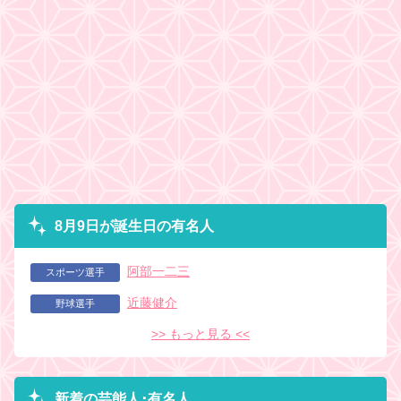
8月9日が誕生日の有名人
阿部一二三
スポーツ選手
近藤健介
野球選手
>> もっと見る <<
新着の芸能人･有名人