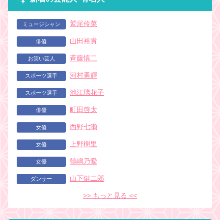
鷲尾伶菜
ミュージシャン
山田裕貴
俳優
斉藤慎二
お笑い芸人
河村勇輝
スポーツ選手
池江璃花子
スポーツ選手
町田啓太
俳優
西野七瀬
女優
上野樹里
女優
鶴嶋乃愛
女優
山下健二郎
ダンサー
>> もっと見る <<