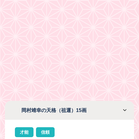
岡村靖幸の天格（祖運）15画
才能
信頼