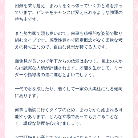
困難を乗り越え、まわりを引っ張っていく力と運を持っ
ています。ピンチをチャンスに変えられるような強運の
持ち主です。
また努力家で頭も良いので、何事も積極的な姿勢で取り
組むタイプです。感受性豊かで固定概念がなく柔軟な考
えの持ち主なので、自由な発想が持てる人です。
面倒見が良いので年下からの信頼はあつく、目上の人か
らは誠実な人柄が評価されます。才能を生かして、リー
ダーや指導者の道に進むとよいでしょう。
一代で財を成したり、若くして一家の大黒柱になる傾向
にあります。
何事も順調に行くタイプのため、まわりから妬まれる可
能性があります。どんな立場であってもおごることな
く、謙虚な態度を心がけましょう。
お世話好きが高じておせっかいになることも。ついつい