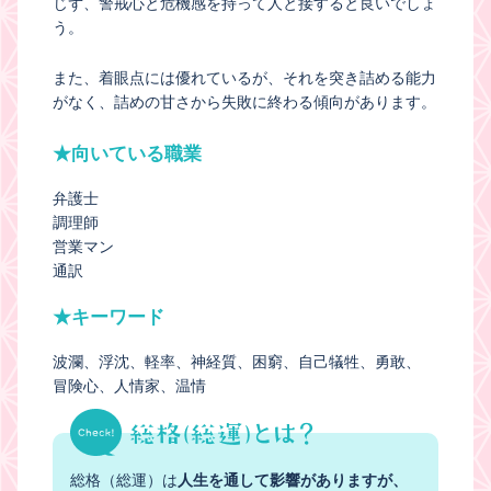
じず、警戒心と危機感を持って人と接すると良いでしょ
う。
また、着眼点には優れているが、それを突き詰める能力
がなく、詰めの甘さから失敗に終わる傾向があります。
★向いている職業
弁護士
調理師
営業マン
通訳
★キーワード
波瀾
浮沈
軽率
神経質
困窮
自己犠牲
勇敢
冒険心
人情家
温情
総格（総運）は
人生を通して影響がありますが、