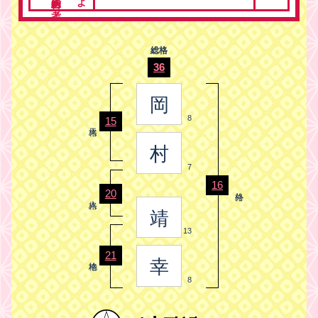
総格
36
岡
8
15
村
7
16
20
靖
13
21
幸
8