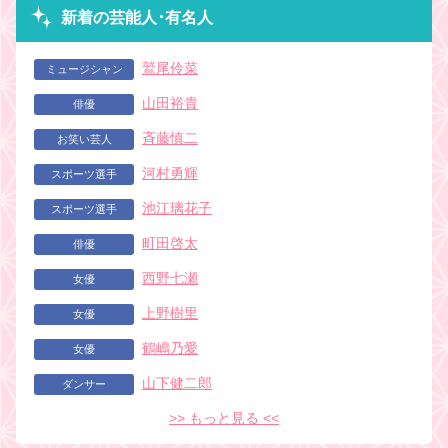
新着の芸能人･有名人
鷲尾伶菜
ミュージシャン
山田裕貴
俳優
斉藤慎二
お笑い芸人
河村勇輝
スポーツ選手
池江璃花子
スポーツ選手
町田啓太
俳優
西野七瀬
女優
上野樹里
女優
鶴嶋乃愛
女優
山下健二郎
ダンサー
>> もっと見る <<