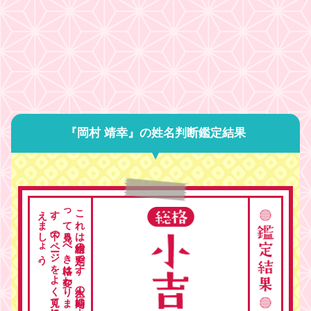
『岡村 靖幸』の姓名判断鑑定結果
。
こ
れ
は
総格の
判定で
す
。
人生の
時期に
よ
っ
て
見る
べ
き
格は
変わ
り
ま
す
。
下の
ペ
ージ
を
よ
く
見て
総合的に
考
え
ま
し
ょ
う