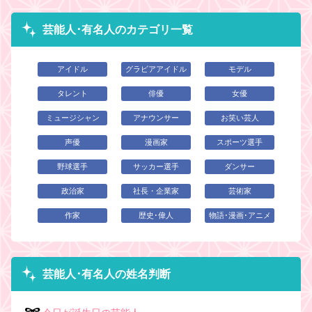
芸能人･有名人のカテゴリ一覧
アイドル
グラビアアイドル
モデル
タレント
俳優
女優
ミュージシャン
アナウンサー
お笑い芸人
声優
漫画家
スポーツ選手
野球選手
サッカー選手
ダンサー
政治家
社長・企業家
芸術家
作家
歴史･偉人
物語･漫画･アニメ
芸能人･有名人の姓名判断