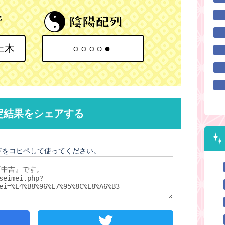
土木
○○○○●
定結果をシェアする
下をコピペして使ってください。