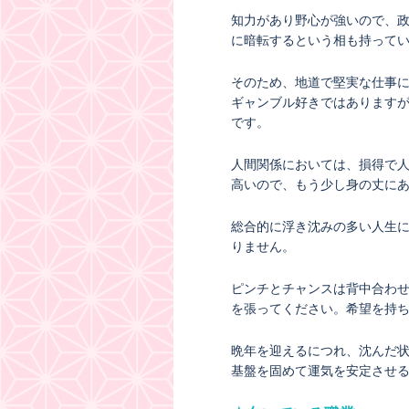
知力があり野心が強いので、
に暗転するという相も持って
そのため、地道で堅実な仕事
ギャンブル好きではあります
です。
人間関係においては、損得で
高いので、もう少し身の丈に
総合的に浮き沈みの多い人生
りません。
ピンチとチャンスは背中合わ
を張ってください。希望を持
晩年を迎えるにつれ、沈んだ
基盤を固めて運気を安定させ