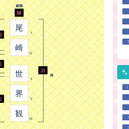
総格
50
尾
7
8
崎
11
6
34
世
5
ミ
界
2
9
観
18