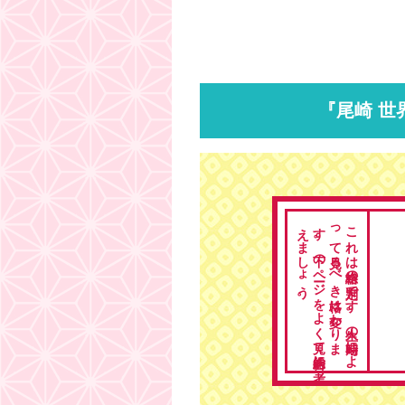
『尾崎 世
。
こ
れ
は
総格の
判定で
す
。
人生の
時期に
よ
っ
て
見る
べ
き
格は
変わ
り
ま
す
。
下の
ペ
ージ
を
よ
く
見て
総合的に
考
え
ま
し
ょ
う