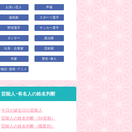
お笑い芸人
声優
漫画家
スポーツ選手
野球選手
サッカー選手
ダンサー
政治家
社長・企業家
芸術家
作家
歴史･偉人
物語･漫画･アニメ
芸能人･有名人の姓名判断
今日が誕生日の芸能人
芸能人の姓名判断（50音順）
芸能人の姓名判断（職業別）