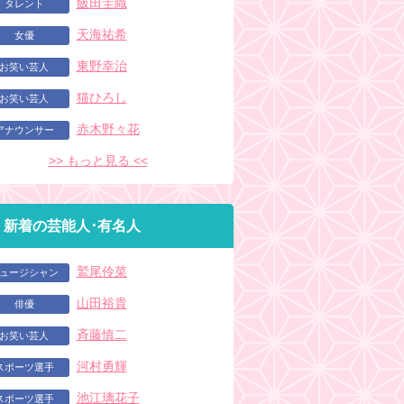
飯田圭織
タレント
天海祐希
女優
東野幸治
お笑い芸人
猫ひろし
お笑い芸人
赤木野々花
アナウンサー
>> もっと見る <<
新着の芸能人･有名人
鷲尾伶菜
ュージシャン
山田裕貴
俳優
斉藤慎二
お笑い芸人
河村勇輝
スポーツ選手
池江璃花子
スポーツ選手