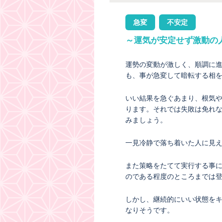
急変
不安定
～運気が安定せず激動の
運勢の変動が激しく、順調に
も、事が急変して暗転する相
いい結果を急ぐあまり、根気
ります。それでは失敗は免れ
みましょう。
一見冷静で落ち着いた人に見
また策略をたてて実行する事
のである程度のところまでは
しかし、継続的にいい状態を
なりそうです。