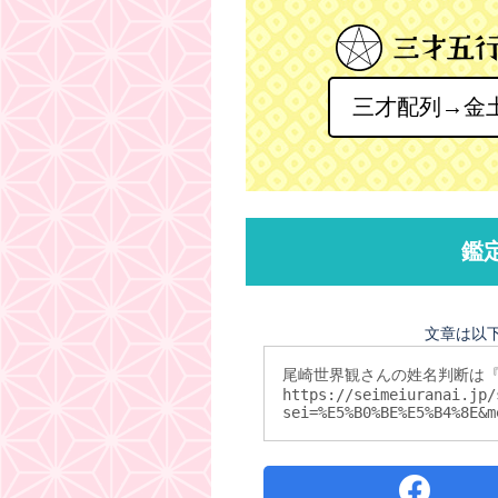
三才配列→金
鑑
文章は以