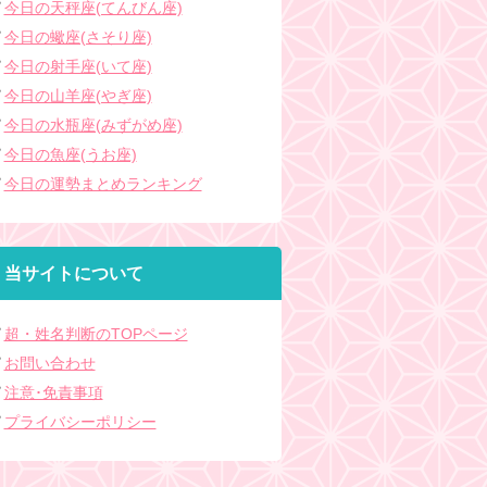
今日の天秤座(てんびん座)
今日の蠍座(さそり座)
今日の射手座(いて座)
今日の山羊座(やぎ座)
今日の水瓶座(みずがめ座)
今日の魚座(うお座)
今日の運勢まとめランキング
当サイトについて
超・姓名判断のTOPページ
お問い合わせ
注意･免責事項
プライバシーポリシー