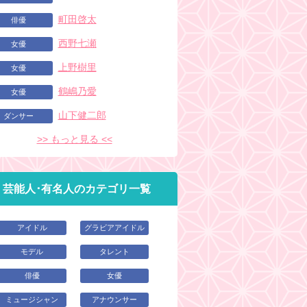
町田啓太
俳優
西野七瀬
女優
上野樹里
女優
鶴嶋乃愛
女優
山下健二郎
ダンサー
>> もっと見る <<
芸能人･有名人のカテゴリ一覧
アイドル
グラビアアイドル
モデル
タレント
俳優
女優
ミュージシャン
アナウンサー