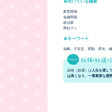
★向いている職業
教育関係
金融関係
政治家
商社マン
★キーワード
知略
不安定
変動
変化
総格（総運）は
人生を通し
は高くなり、一番重要な運