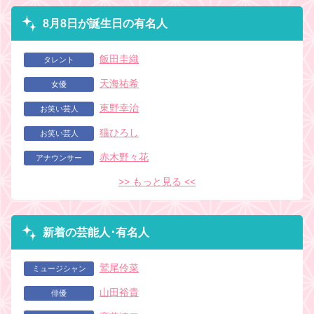
8月8日が誕生日の有名人
飯田圭織
タレント
天海祐希
女優
東野幸治
お笑い芸人
猫ひろし
お笑い芸人
赤木野々花
アナウンサー
>> もっと見る <<
新着の芸能人･有名人
鷲尾伶菜
ミュージシャン
山田裕貴
俳優