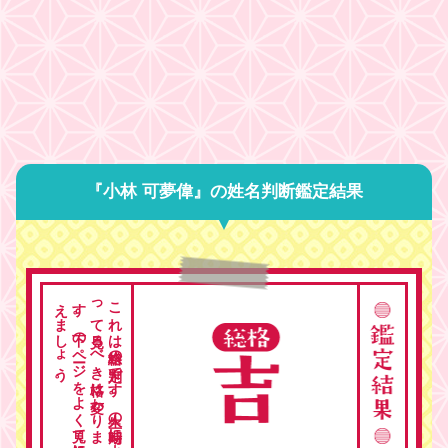
『小林 可夢偉』の姓名判断鑑定結果
。
こ
れ
は
総格の
判定で
す
。
人生の
時期に
よ
っ
て
見る
べ
き
格は
変わ
り
ま
す
。
下の
ペ
ージ
を
よ
く
見て
総合的に
考
え
ま
し
ょ
う