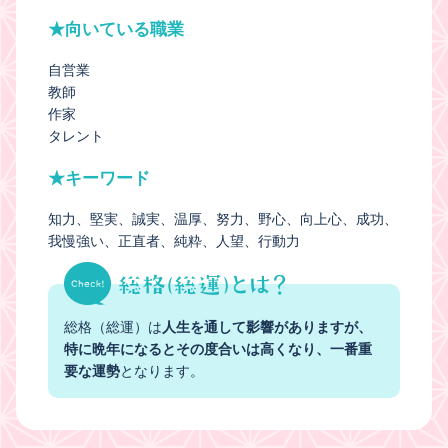
★向いている職業
自営業
教師
作家
タレント
★キーワード
知力
堅実
誠実
温厚
努力
野心
向上心
成功
我慢強い
正直者
純粋
人望
行動力
総格（総運）は
人生を通して影響がありますが、
特に晩年になるとその度合いは高くなり、一番重
要な運勢
となります。