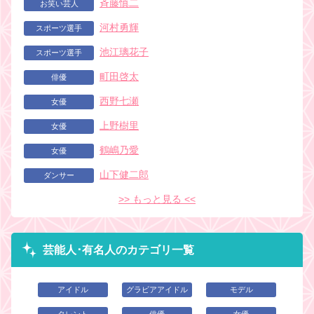
斉藤慎二
お笑い芸人
河村勇輝
スポーツ選手
池江璃花子
スポーツ選手
町田啓太
俳優
西野七瀬
女優
上野樹里
女優
鶴嶋乃愛
女優
山下健二郎
ダンサー
>> もっと見る <<
芸能人･有名人のカテゴリ一覧
アイドル
グラビアアイドル
モデル