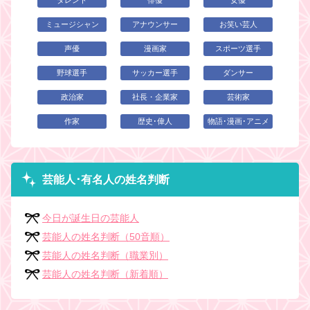
タレント
俳優
女優
ミュージシャン
アナウンサー
お笑い芸人
声優
漫画家
スポーツ選手
野球選手
サッカー選手
ダンサー
政治家
社長・企業家
芸術家
作家
歴史･偉人
物語･漫画･アニメ
芸能人･有名人の姓名判断
今日が誕生日の芸能人
芸能人の姓名判断（50音順）
芸能人の姓名判断（職業別）
芸能人の姓名判断（新着順）