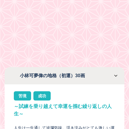
小林可夢偉の地格（初運）30画
苦境
成功
～試練を乗り越えて幸運を掴む繰り返しの人
生～
人生は一生通して波瀾気味。浮き沈みがとても激しい運