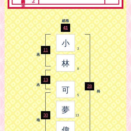
総格
41
小
3
11
林
8
13
28
可
5
夢
30
13
偉