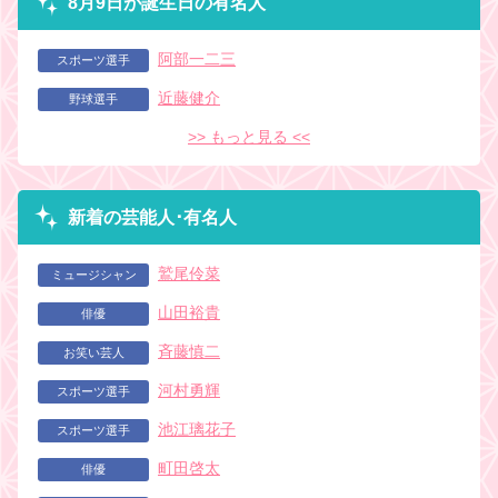
8月9日が誕生日の有名人
阿部一二三
スポーツ選手
近藤健介
野球選手
>> もっと見る <<
新着の芸能人･有名人
鷲尾伶菜
ミュージシャン
山田裕貴
俳優
斉藤慎二
お笑い芸人
河村勇輝
スポーツ選手
池江璃花子
スポーツ選手
町田啓太
俳優