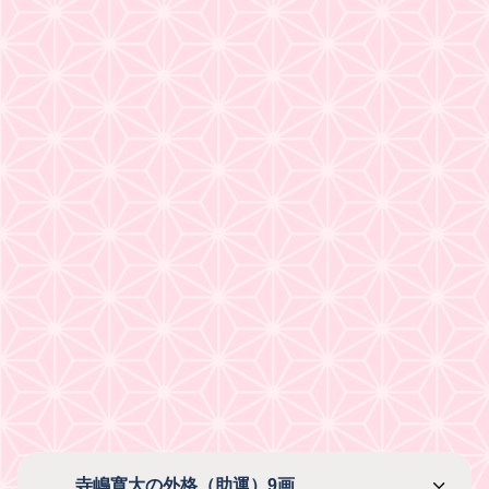
寺嶋寛大の外格（助運）9画