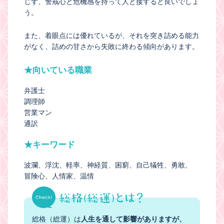
じず、警戒心と危機感を持って人と接すると良いでしょ
う。
また、着眼点には優れているが、それを突き詰める能力
がなく、詰めの甘さから失敗に終わる傾向があります。
★向いている職業
弁護士
調理師
営業マン
通訳
★キーワード
波瀾
浮沈
軽率
神経質
困窮
自己犠牲
勇敢
冒険心
人情家
温情
総格（総運）は
人生を通して影響がありますが、