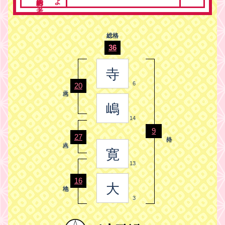
総格
36
寺
6
20
嶋
14
9
27
寛
13
16
大
3