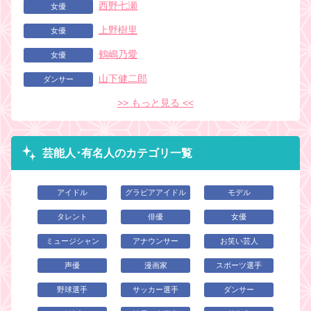
西野七瀬
女優
上野樹里
女優
鶴嶋乃愛
女優
山下健二郎
ダンサー
>> もっと見る <<
芸能人･有名人のカテゴリ一覧
アイドル
グラビアアイドル
モデル
タレント
俳優
女優
ミュージシャン
アナウンサー
お笑い芸人
声優
漫画家
スポーツ選手
野球選手
サッカー選手
ダンサー