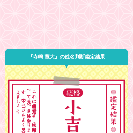
『寺嶋 寛大』の姓名判断鑑定結果
。
こ
れ
は
総格の
判定で
す
。
人生の
時期に
よ
っ
て
見る
べ
き
格は
変わ
り
ま
す
。
下の
ペ
ージ
を
よ
く
見て
総合的に
考
え
ま
し
ょ
う