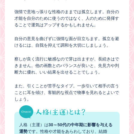
強情で意地っ張りな性格のままでは孤立します。自分の
才能を自分のために使うのではなく、人のために発揮す
ることで運気はアップするかもしれません。
自分の意見を曲げずに強情な面が目立ちます。孤立を避
けるには、自我を抑えて調和を大切にしましょう。
察しが良く流行に敏感なので芽は出ますが、長続きはで
きません。他の画数とのバランスが良いと、先見力や判
断力に優れ、いい結果を出せることでしょう。
また、引くことが苦手なタイプ。一歩引いて相手の言う
ことに耳を傾け、客観的な視点で物事を見れるとよいで
しょう。
人格（主運）は
30～50代の中年期に影響を与える
運勢
です。性格や才能をあらわしており、結婚