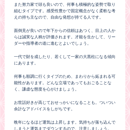
また努力家で頭も良いので、何事も積極的な姿勢で取り
組むタイプです。感受性豊かで固定概念がなく柔軟な考
えの持ち主なので、自由な発想が持てる人です。
面倒見が良いので年下からの信頼はあつく、目上の人か
らは誠実な人柄が評価されます。才能を生かして、リー
ダーや指導者の道に進むとよいでしょう。
一代で財を成したり、若くして一家の大黒柱になる傾向
にあります。
何事も順調に行くタイプのため、まわりから妬まれる可
能性があります。どんな立場であってもおごることな
く、謙虚な態度を心がけましょう。
お世話好きが高じておせっかいになることも。ついつい
余計なアドバイスをしがちです。
晩年になるほど運気は上昇します。気持ちが落ち込んで
しまうと運気までダウンするので、注意しましょう。