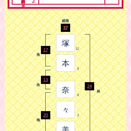
総格
37
塚
12
17
本
5
13
24
奈
8
々
20
3
美