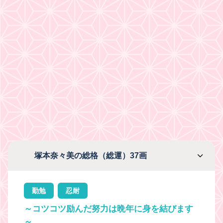
塚本奈々美の総格（総運）37画
勤勉
忍耐
～コツコツ励んだ努力は晩年に身を結びます
～