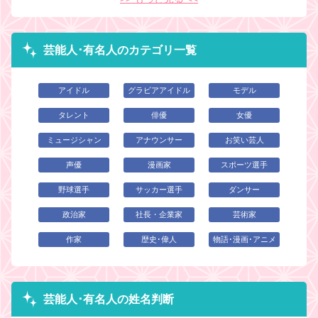
芸能人･有名人のカテゴリ一覧
アイドル
グラビアアイドル
モデル
タレント
俳優
女優
ミュージシャン
アナウンサー
お笑い芸人
声優
漫画家
スポーツ選手
野球選手
サッカー選手
ダンサー
政治家
社長・企業家
芸術家
作家
歴史･偉人
物語･漫画･アニメ
芸能人･有名人の姓名判断