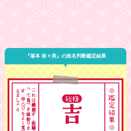
『塚本 奈々美』の姓名判断鑑定結果
。
こ
れ
は
総格の
判定で
す
。
人生の
時期に
よ
っ
て
見る
べ
き
格は
変わ
り
ま
す
。
下の
ペ
ージ
を
よ
く
見て
総合的に
考
え
ま
し
ょ
う