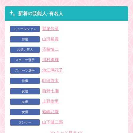
新着の芸能人･有名人
鷲尾伶菜
ミュージシャン
山田裕貴
俳優
斉藤慎二
お笑い芸人
河村勇輝
スポーツ選手
池江璃花子
スポーツ選手
町田啓太
俳優
西野七瀬
女優
上野樹里
女優
鶴嶋乃愛
女優
山下健二郎
ダンサー
>> もっと見る <<