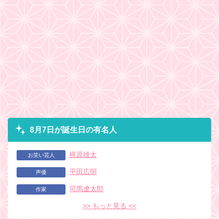
8月7日が誕生日の有名人
梶原雄太
お笑い芸人
平田広明
声優
司馬遼太郎
作家
>> もっと見る <<