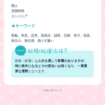
職人
芸能関係
エンジニア
★キーワード
勤勉
実直
忠実
真面目
誠実
忍耐
努力
熱意
独立心
責任感
負けず嫌い
総格（総運）は
人生を通して影響がありますが、
特に晩年になるとその度合いは高くなり、一番重
要な運勢
となります。
スポンサーリンク