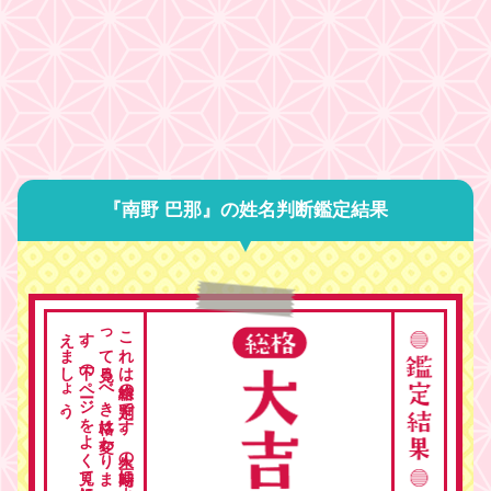
『南野 巴那』の姓名判断鑑定結果
。
こ
れ
は
総格の
判定で
す
。
人生の
時期に
よ
っ
て
見る
べ
き
格は
変わ
り
ま
す
。
下の
ペ
ージ
を
よ
く
見て
総合的に
考
え
ま
し
ょ
う