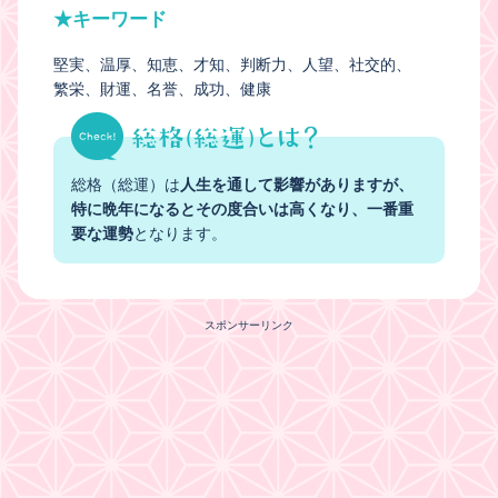
★キーワード
堅実
温厚
知恵
才知
判断力
人望
社交的
繁栄
財運
名誉
成功
健康
総格（総運）は
人生を通して影響がありますが、
特に晩年になるとその度合いは高くなり、一番重
要な運勢
となります。
スポンサーリンク