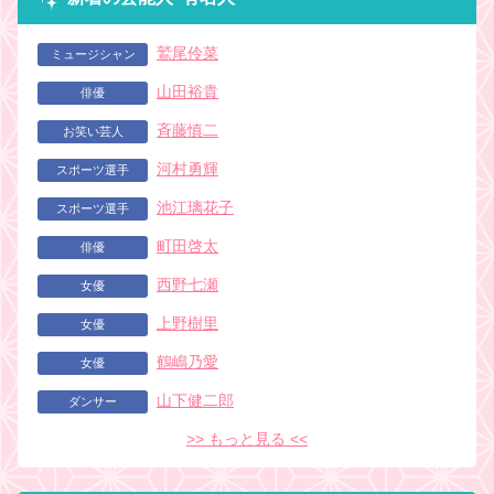
鷲尾伶菜
ミュージシャン
山田裕貴
俳優
斉藤慎二
お笑い芸人
河村勇輝
スポーツ選手
池江璃花子
スポーツ選手
町田啓太
俳優
西野七瀬
女優
上野樹里
女優
鶴嶋乃愛
女優
山下健二郎
ダンサー
>> もっと見る <<