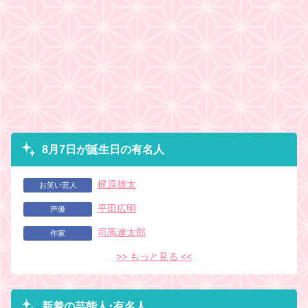
8月7日が誕生日の有名人
梶原雄太
お笑い芸人
平田広明
声優
司馬遼太郎
作家
>> もっと見る <<
新着の芸能人･有名人