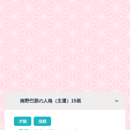
南野巴那の人格（主運）15画
才能
信頼