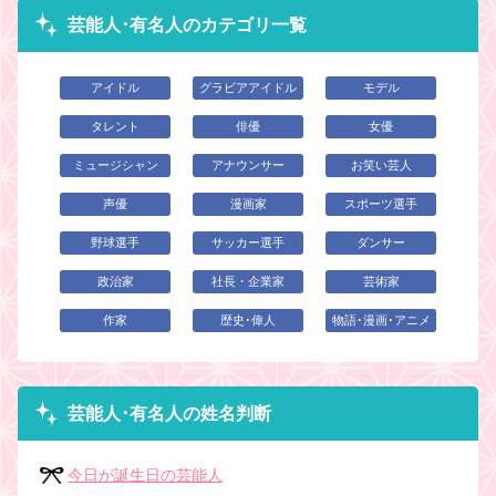
芸能人･有名人のカテゴリ一覧
アイドル
グラビアアイドル
モデル
タレント
俳優
女優
ミュージシャン
アナウンサー
お笑い芸人
声優
漫画家
スポーツ選手
野球選手
サッカー選手
ダンサー
政治家
社長・企業家
芸術家
作家
歴史･偉人
物語･漫画･アニメ
芸能人･有名人の姓名判断
今日が誕生日の芸能人