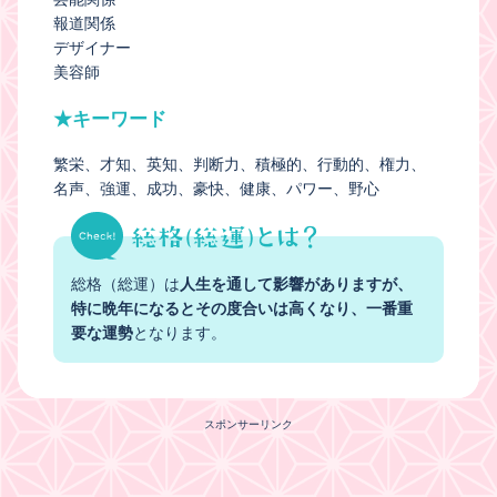
報道関係
デザイナー
美容師
★キーワード
繁栄
才知
英知
判断力
積極的
行動的
権力
名声
強運
成功
豪快
健康
パワー
野心
総格（総運）は
人生を通して影響がありますが、
特に晩年になるとその度合いは高くなり、一番重
要な運勢
となります。
スポンサーリンク