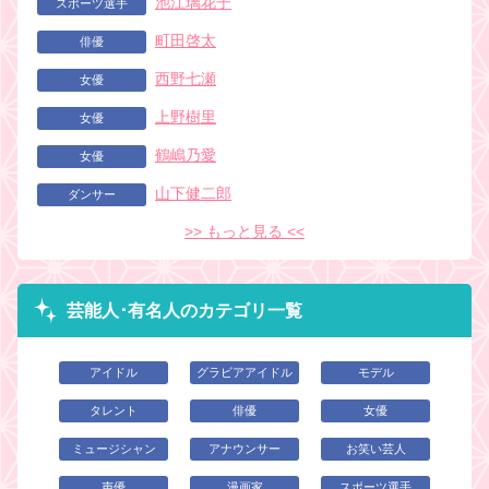
池江璃花子
スポーツ選手
町田啓太
俳優
西野七瀬
女優
上野樹里
女優
鶴嶋乃愛
女優
山下健二郎
ダンサー
>> もっと見る <<
芸能人･有名人のカテゴリ一覧
アイドル
グラビアアイドル
モデル
タレント
俳優
女優
ミュージシャン
アナウンサー
お笑い芸人
声優
漫画家
スポーツ選手