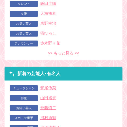
飯田圭織
タレント
天海祐希
女優
東野幸治
お笑い芸人
猫ひろし
お笑い芸人
赤木野々花
アナウンサー
>> もっと見る <<
新着の芸能人･有名人
鷲尾伶菜
ミュージシャン
山田裕貴
俳優
斉藤慎二
お笑い芸人
河村勇輝
スポーツ選手