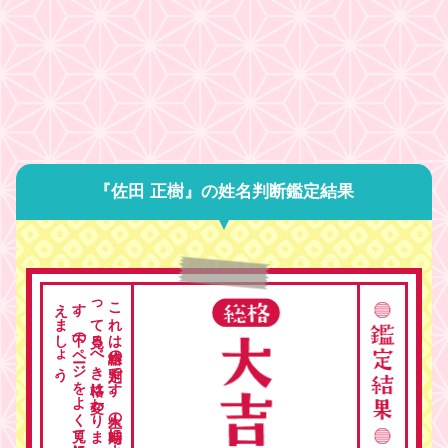
『佐田 正樹』の姓名判断鑑定結果
。
こ
れ
は
総格の
判定で
す
。
人生の
時期に
よ
っ
て
見る
べ
き
格は
変わ
り
ま
す
。
下の
ペ
ージ
を
よ
く
見て
総合的に
考
え
ま
し
ょ
う