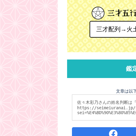
三才配列→火
鑑
文章は以