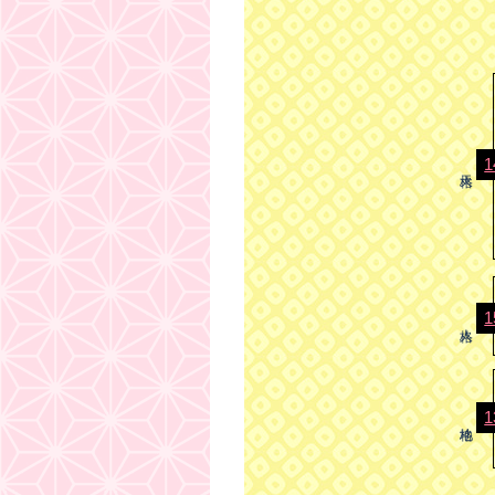
1
1
1