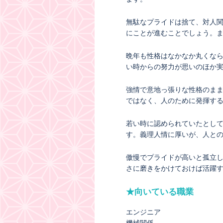
無駄なプライドは捨て、対人
にことが進むことでしょう。
晩年も性格はなかなか丸くな
い時からの努力が思いのほか
強情で意地っ張りな性格のま
ではなく、人のために発揮す
若い時に認められていたとし
す。義理人情に厚いが、人と
傲慢でプライドが高いと孤立
さに磨きをかけておけば活躍
★向いている職業
エンジニア