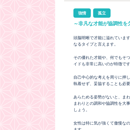
強情
孤立
～非凡な才能が協調性を
頭脳明晰で才能に溢れていま
なるタイプと言えます。
その優れた才能や、何でもそ
イドも非常に高いのが特徴で
自己中心的な考えを周りに押
執着せず、妥協することも必
あらためる姿勢がないと、ま
まわりとの調和や協調性を大
しょう。
女性は特に気が強くて傲慢な
ます。