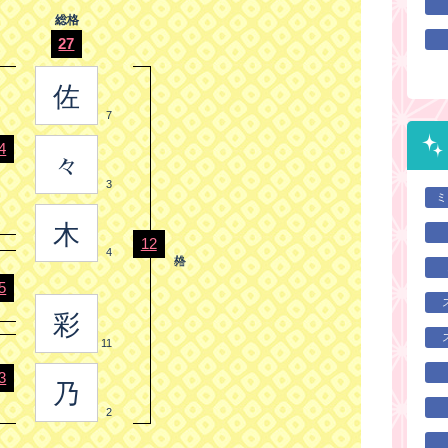
総格
27
佐
7
4
々
3
ミ
木
12
4
5
彩
11
3
乃
2