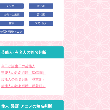
ダンサー
政治家
社長・企業家
芸術家
作家
歴史･偉人
物語･漫画･アニメ
芸能人･有名人の姓名判断
今日が誕生日の芸能人
芸能人の姓名判断（50音順）
芸能人の姓名判断（職業別）
芸能人の姓名判断（新着順）
偉人･漫画･アニメの姓名判断