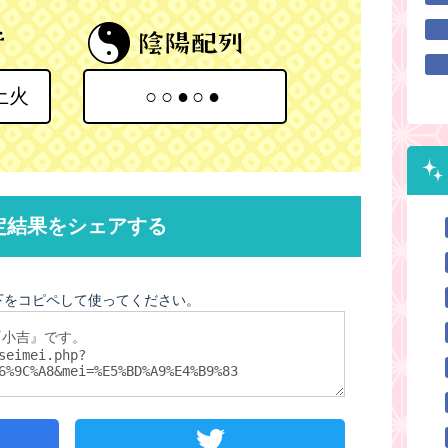
土火
○○●○●
定結果をシェアする
下をコピペして使ってください。