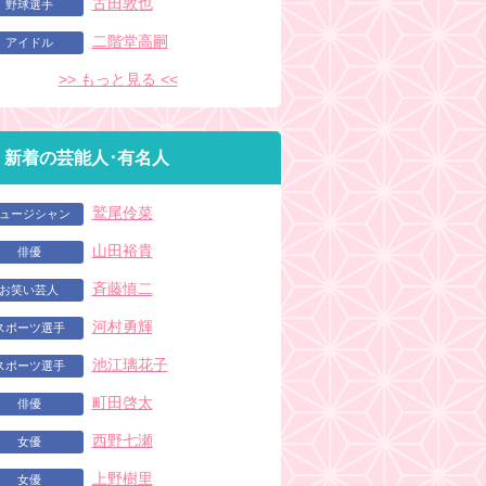
古田敦也
野球選手
二階堂高嗣
アイドル
>> もっと見る <<
新着の芸能人･有名人
鷲尾伶菜
ュージシャン
山田裕貴
俳優
斉藤慎二
お笑い芸人
河村勇輝
スポーツ選手
池江璃花子
スポーツ選手
町田啓太
俳優
西野七瀬
女優
上野樹里
女優