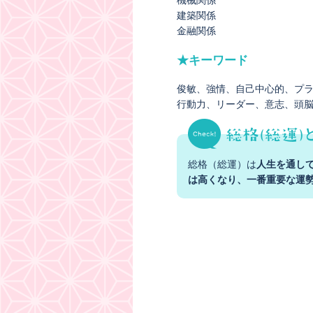
機械関係
建築関係
金融関係
★キーワード
俊敏
強情
自己中心的
プ
行動力
リーダー
意志
頭
総格（総運）は
人生を通し
は高くなり、一番重要な運