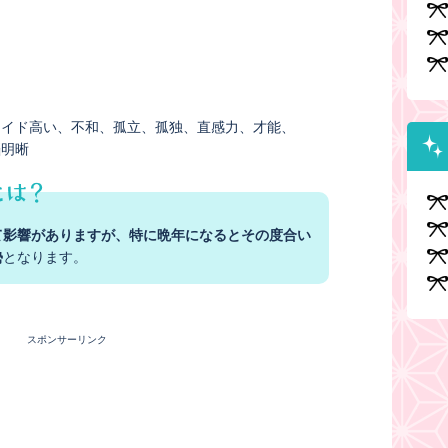
ライド高い
不和
孤立
孤独
直感力
才能
脳明晰
て影響がありますが、特に晩年になるとその度合い
勢
となります。
スポンサーリンク