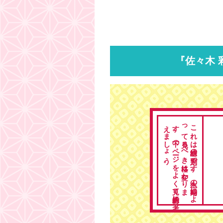
『佐々木 
。
こ
れ
は
総格の
判定で
す
。
人生の
時期に
よ
っ
て
見る
べ
き
格は
変わ
り
ま
す
。
下の
ペ
ージ
を
よ
く
見て
総合的に
考
え
ま
し
ょ
う