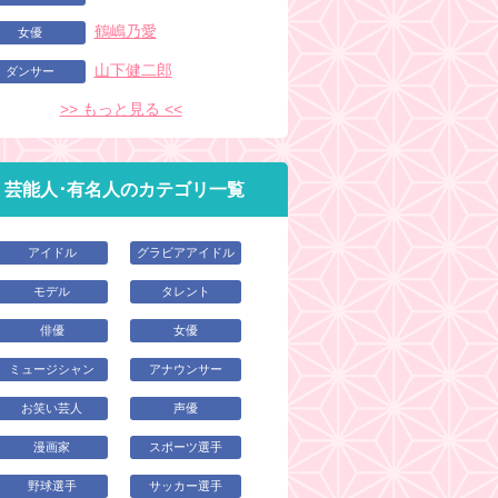
鶴嶋乃愛
女優
山下健二郎
ダンサー
>> もっと見る <<
芸能人･有名人のカテゴリ一覧
アイドル
グラビアアイドル
モデル
タレント
俳優
女優
ミュージシャン
アナウンサー
お笑い芸人
声優
漫画家
スポーツ選手
野球選手
サッカー選手