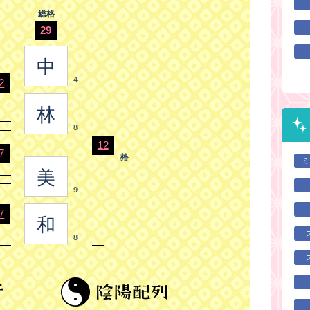
総格
29
中
4
2
林
8
12
7
ミ
美
9
7
和
8