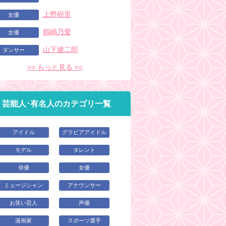
上野樹里
女優
鶴嶋乃愛
女優
山下健二郎
ダンサー
>> もっと見る <<
芸能人･有名人のカテゴリ一覧
アイドル
グラビアアイドル
モデル
タレント
俳優
女優
ミュージシャン
アナウンサー
お笑い芸人
声優
漫画家
スポーツ選手