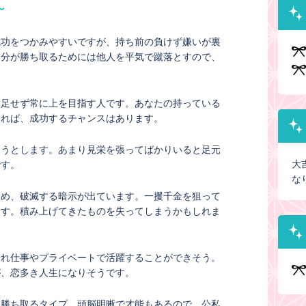
～
成功をつかみやすいですが、持ち前の負けず嫌いが裏
自分が勝ち取るためには他人を平気で蹴落とすので、
。
満足せず常に上を目指す人です。あなたの持っている
ければ、成功するチャンスはあります。
ようとします。あまり見栄を張ってばかりいると足元
大
です。
な
ため、破滅する暗示が出ています。一攫千金を狙って
ます。積み上げてきたものを失ってしまうかもしれま
優れ仕事やプライベートで活躍することができそう。
が、恋多き人生になりそうです。
を勝ち取るタイプ。頭脳明晰で才能もあるので、公私