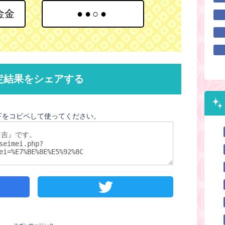
金金
●●○●
定結果をシェアする
下をコピペして使ってください。