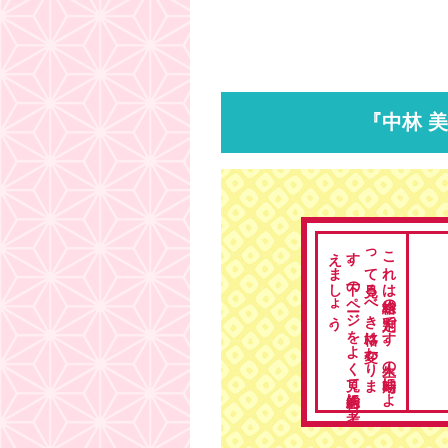
『中林 
。
こ
れ
は
総格の
判定で
す
。
人生の
時期に
よ
っ
て
見る
べ
き
格は
変わ
り
ま
す
。
下の
ペ
ージ
を
よ
く
見て
総合的に
考
え
ま
し
ょ
う