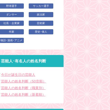
野球選手
サッカー選手
ダンサー
政治家
社長・企業家
芸術家
作家
歴史･偉人
物語･漫画･アニメ
芸能人･有名人の姓名判断
今日が誕生日の芸能人
芸能人の姓名判断（50音順）
芸能人の姓名判断（職業別）
芸能人の姓名判断（新着順）