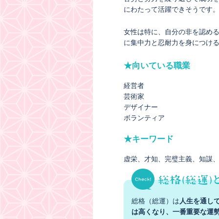
にわたって活躍できそうです
女性は特に、自分の非を認め
に集中力と忍耐力を身につけ
★向いている職業
経営者
芸術家
デザイナー
ボランティア
★キーワード
虚栄
才知
完璧主義
知謀
総格（総運）は
人生を通し
は高くなり、一番重要な運