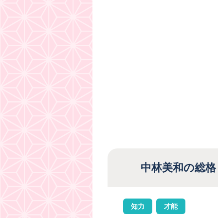
中林美和の総格
知力
才能