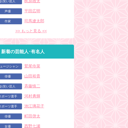
梶原雄太
お笑い芸人
平田広明
声優
司馬遼太郎
作家
>> もっと見る <<
新着の芸能人･有名人
鷲尾伶菜
ュージシャン
山田裕貴
俳優
斉藤慎二
お笑い芸人
河村勇輝
スポーツ選手
池江璃花子
スポーツ選手
町田啓太
俳優
西野七瀬
女優