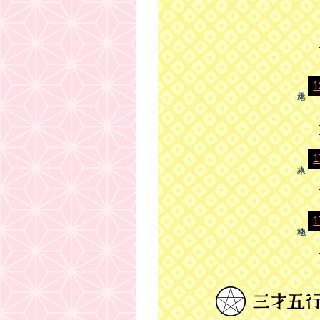
1
1
1