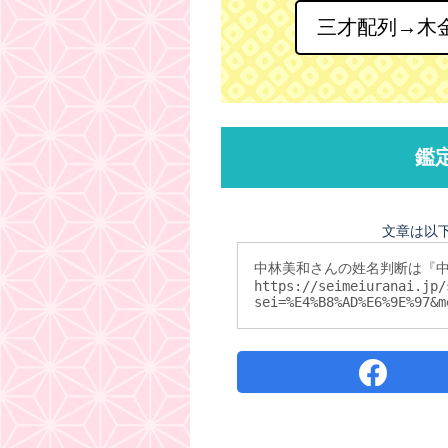
三才配列→木
鑑
文章は以