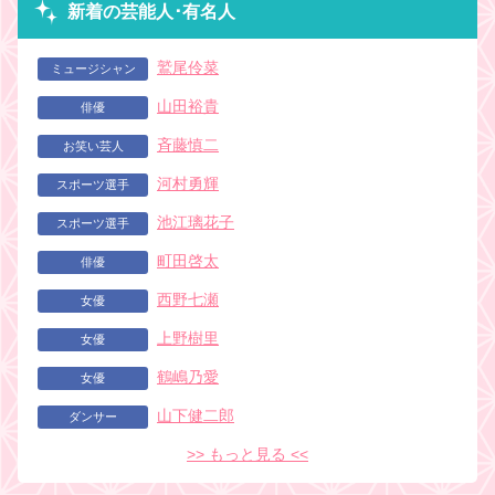
新着の芸能人･有名人
鷲尾伶菜
ミュージシャン
山田裕貴
俳優
斉藤慎二
お笑い芸人
河村勇輝
スポーツ選手
池江璃花子
スポーツ選手
町田啓太
俳優
西野七瀬
女優
上野樹里
女優
鶴嶋乃愛
女優
山下健二郎
ダンサー
>> もっと見る <<