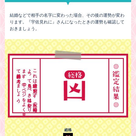
結婚などで相手の名字に変わった場合、その後の運勢が変わ
ります。『宇佐見れに』さんになったときの運勢も確認して
おきましょう。
。
こ
れ
は
総格の
判定で
す
。
人生の
時期に
よ
っ
て
見る
べ
き
格は
変わ
り
ま
す
。
下の
ペ
ージ
を
よ
く
見
て
総合的に
考え
ま
し
ょ
う
総格