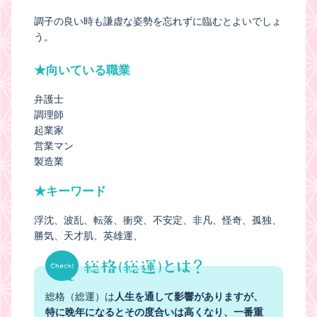
調子の良い時も謙虚な姿勢を忘れずに臨むとよいでしょ
う。
★向いている職業
弁護士
調理師
起業家
営業マン
製造業
★キーワード
浮沈
波乱
転落
衝突
不安定
非凡
怪奇
孤独
勝気
天才肌
英雄運
総格（総運）は
人生を通して影響がありますが、
特に晩年になるとその度合いは高くなり、一番重