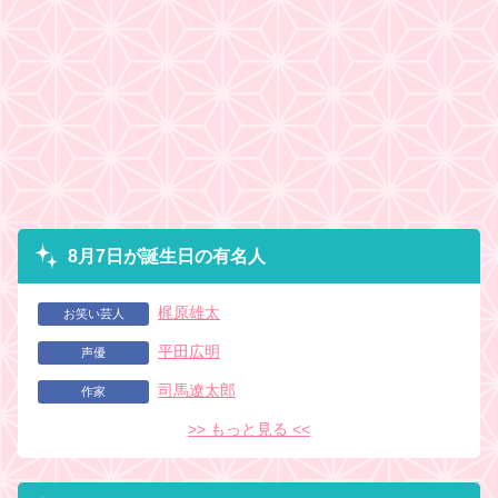
8月7日が誕生日の有名人
梶原雄太
お笑い芸人
平田広明
声優
司馬遼太郎
作家
>> もっと見る <<