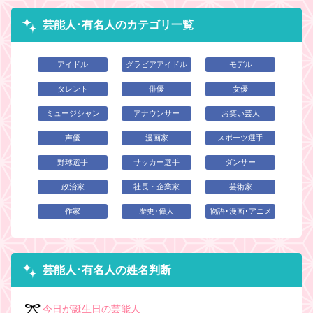
芸能人･有名人のカテゴリ一覧
アイドル
グラビアアイドル
モデル
タレント
俳優
女優
ミュージシャン
アナウンサー
お笑い芸人
声優
漫画家
スポーツ選手
野球選手
サッカー選手
ダンサー
政治家
社長・企業家
芸術家
作家
歴史･偉人
物語･漫画･アニメ
芸能人･有名人の姓名判断
今日が誕生日の芸能人