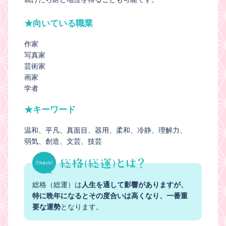
★向いている職業
作家
写真家
芸術家
画家
学者
★キーワード
温和
平凡
真面目
器用
柔和
冷静
理解力
弱気
創造
文芸
技芸
総格（総運）は
人生を通して影響がありますが、
特に晩年になるとその度合いは高くなり、一番重
要な運勢
となります。