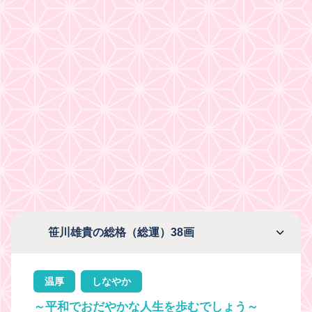
笹川雄貴の総格（総運）38画
温厚
しなやか
～平和でおだやかな人生を歩むでしょう～