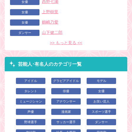
西野七瀬
女優
上野樹里
女優
鶴嶋乃愛
女優
山下健二郎
ダンサー
>> もっと見る <<
芸能人･有名人のカテゴリ一覧
アイドル
グラビアアイドル
モデル
タレント
俳優
女優
ミュージシャン
アナウンサー
お笑い芸人
声優
漫画家
スポーツ選手
野球選手
サッカー選手
ダンサー