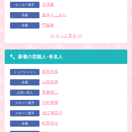
北澤豪
サッカー選手
速水もこみち
俳優
門脇麦
俳優
>> もっと見る <<
新着の芸能人･有名人
鷲尾伶菜
ミュージシャン
山田裕貴
俳優
斉藤慎二
お笑い芸人
河村勇輝
スポーツ選手
池江璃花子
スポーツ選手
町田啓太
俳優