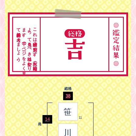
。
こ
れ
は
総格の
判定で
す
。
人生の
時期に
よ
っ
て
見る
べ
き
格は
変わ
り
ま
す
。
下の
ペ
ージ
を
よ
く
見
て
総合的に
考え
ま
し
ょ
う
総格
38
笹
11
14
川